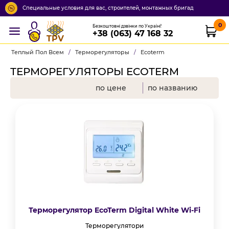
Специальные условия для вас, строителей, монтажных бригад
0
Безкоштовні дзвінки по Україні!
+38 (063) 47 168 32
TPV
Теплый Пол Всем
/
Терморегуляторы
/
Ecoterm
ТЕРМОРЕГУЛЯТОРЫ ECOTERM
по цене
по названию
Терморегулятор EcoTerm Digital White Wi-Fi
Терморегулятори