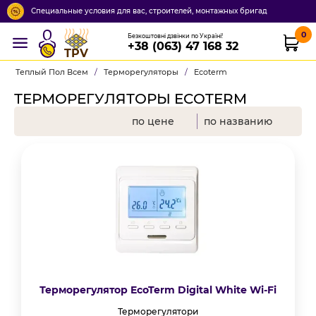
Специальные условия для вас, строителей, монтажных бригад
0
Безкоштовні дзвінки по Україні!
+38 (063) 47 168 32
TPV
Теплый Пол Всем
/
Терморегуляторы
/
Ecoterm
ТЕРМОРЕГУЛЯТОРЫ ECOTERM
по цене
по названию
Терморегулятор EcoTerm Digital White Wi-Fi
Терморегулятори