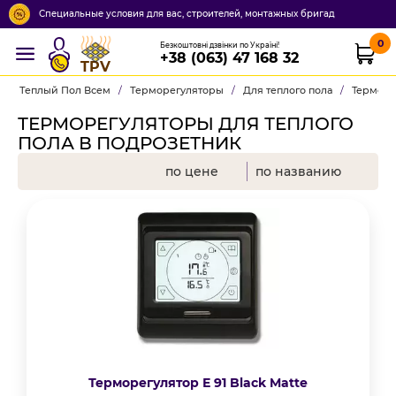
Специальные условия для вас, строителей, монтажных бригад
0
Безкоштовні дзвінки по Україні!
+38 (063) 47 168 32
TPV
Теплый Пол Всем
/
Терморегуляторы
/
Для теплого пола
/
Терморе
ТЕРМОРЕГУЛЯТОРЫ ДЛЯ ТЕПЛОГО
ПОЛА В ПОДРОЗЕТНИК
по цене
по названию
Терморегулятор Е 91 Black Matte