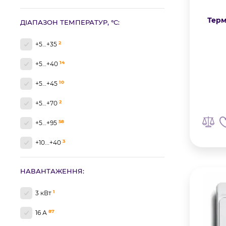
Терм
ДІАПАЗОН ТЕМПЕРАТУР, °C:
2
+5…+35
14
+5…+40
10
+5…+45
2
+5…+70
58
+5…+95
3
+10...+40
2
+10…+50
НАВАНТАЖЕННЯ:
5
0...+45
1
3 кВт
1
0…+40
87
16 А