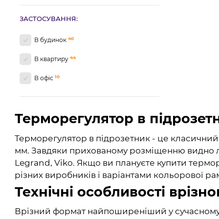
ЗАСТОСУВАННЯ:
40
В будинок
44
В квартиру
10
В офіс
Терморегулятор в підрозетн
Терморегулятор в підрозетник - це класичний
мм. Завдяки прихованому розміщенню видно ли
Legrand, Viko. Якщо ви плануєте купити термо
різних виробників і варіантами кольорової ра
Технічні особливості врізн
Врізний формат найпоширеніший у сучасному ре