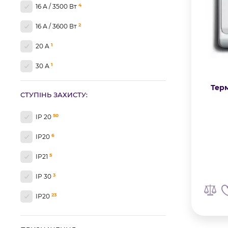
4
16 А / 3500 Вт
2
16 А / 3600 Вт
1
20 A
1
30 А
1
3600 Вт
Терм
СТУПІНЬ ЗАХИСТУ:
50
IP 20
6
IP20
5
IP21
3
IP 30
23
ІР20