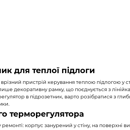
ик для теплої підлоги
 врізний пристрій керування теплою підлогою у с
ше декоративну рамку, що поєднується з лінійкам
регулятор в підрозетник, варто розібратися з гли
мки.
ого терморегулятора
монті: корпус занурений у стіну, на поверхні ви