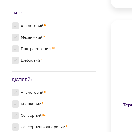
19
Чорний матовий
ТИП:
6
Аналоговий
8
Механічний
78
Програмований
3
Цифровий
ДІСПЛЕЙ:
5
Аналоговий
1
Кнопковий
Тер
52
Сенсорний
2
Сенсорний кольоровий