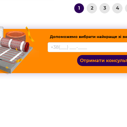
1
2
3
4
Допоможемо вибрати найкраще зі зн
Отримати консуль