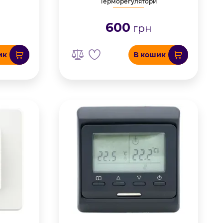
Терморегулятори
600
грн
ик
В кошик