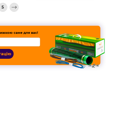
5
ижкою саме для вас!
тацію