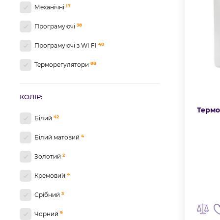
17
Механічні
38
Програмуючі
40
Програмуючі з WI FI
88
Терморегулятори
КОЛІР:
Термо
42
Білий
4
Білий матовий
2
Золотий
4
Кремовий
3
Срібний
9
Чорний