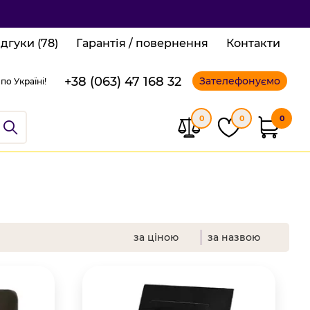
ідгуки (78)
Гарантія / повернення
Контакти
+38 (063) 47 168 32
Зателефонуємо
по Україні!
0
0
0
за ціною
за назвою