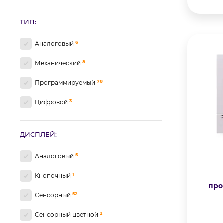
19
Черный матовый
ТИП:
6
Аналоговый
8
Механический
78
Программируемый
3
Цифровой
ДИСПЛЕЙ:
5
Аналоговый
1
Кнопочный
про
52
Сенсорный
2
Сенсорный цветной