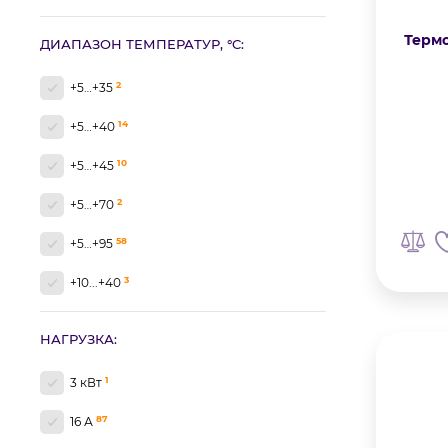
Термо
ДИАПАЗОН ТЕМПЕРАТУР, °C:
2
+5…+35
14
+5…+40
10
+5…+45
2
+5…+70
58
+5…+95
3
+10...+40
2
+10…+50
НАГРУЗКА:
5
0...+45
1
3 кВт
1
0…+40
87
16 А