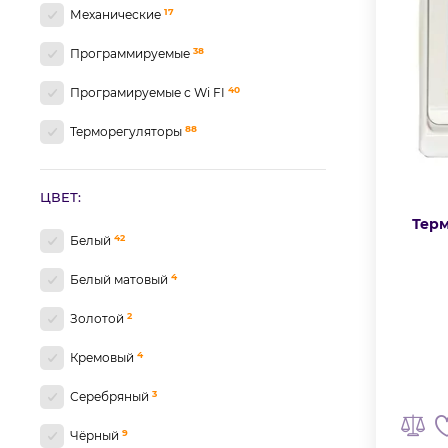
17
Механические
38
Программируемые
40
Програмируемые с Wi FI
88
Терморегуляторы
ЦВЕТ:
Терм
42
Белый
4
Белый матовый
2
Золотой
4
Кремовый
3
Серебряный
9
Чёрный