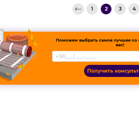
1
2
3
4
Поможем выбрать самое лучшее со 
вас!
Получить консуль