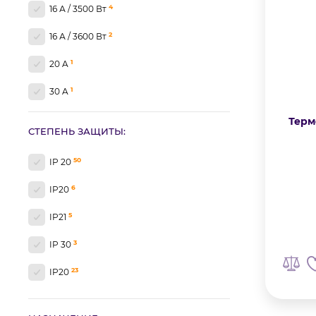
4
16 А / 3500 Вт
2
16 А / 3600 Вт
1
20 A
1
30 A
1
3600 Вт
Терм
СТЕПЕНЬ ЗАЩИТЫ:
50
IP 20
6
IP20
5
IP21
3
IP 30
23
IP20