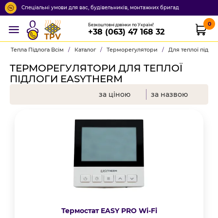
Спеціальні умови для вас, будівельників, монтажних бригад
0
Безкоштовні дзвінки по Україні!
+38 (063) 47 168 32
TPV
Тепла Підлога Всім
/
Каталог
/
Терморегулятори
/
Для теплої підло
ТЕРМОРЕГУЛЯТОРИ ДЛЯ ТЕПЛОЇ
ПІДЛОГИ EASYTHERM
за ціною
за назвою
Термостат EASY PRO Wi-Fi