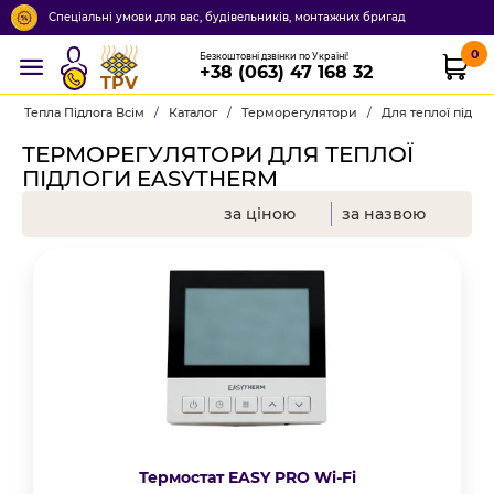
Спеціальні умови для вас, будівельників, монтажних бригад
0
Безкоштовні дзвінки по Україні!
+38 (063) 47 168 32
TPV
Тепла Підлога Всім
/
Каталог
/
Терморегулятори
/
Для теплої підло
ТЕРМОРЕГУЛЯТОРИ ДЛЯ ТЕПЛОЇ
ПІДЛОГИ EASYTHERM
за ціною
за назвою
Термостат EASY PRO Wi-Fi