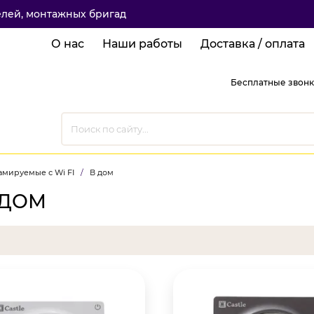
елей, монтажных бригад
О нас
Наши работы
Доставка / оплата
Бесплатные звонк
мируемые с Wi FI
/
В дом
 ДОМ