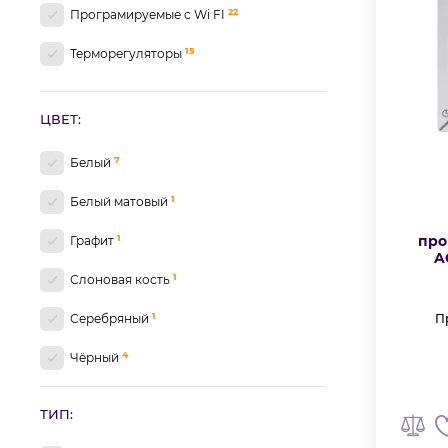
22
Програмируемые с Wi FI
15
Терморегуляторы
ЦВЕТ:
7
Белый
1
Белый матовый
про
1
Графит
A
1
Слоновая кость
П
1
Серебряный
4
Чёрный
5
Черный матовый
ТИП: