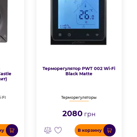
р
Терморегулятор PWT 002 Wi-Fi
astle
Black Matte
ит)
 FI
Терморегуляторы
2080
грн
ну
В корзину