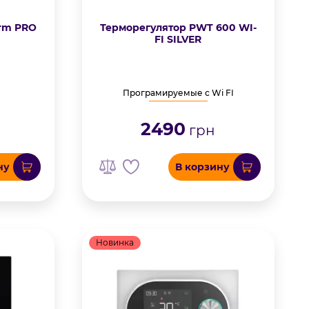
erm PRO
Терморегулятор PWT 600 WI-
FI SILVER
Програмируемые с Wi FI
2490
грн
ну
В корзину
Новинка