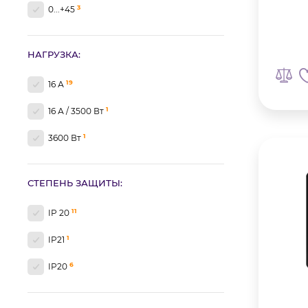
3
0...+45
НАГРУЗКА:
19
16 А
1
16 А / 3500 Вт
1
3600 Вт
СТЕПЕНЬ ЗАЩИТЫ:
11
IP 20
1
IP21
6
IP20