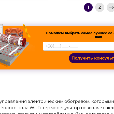
1
2
Поможем выбрать самое лучшее со 
вас!
Получить консуль
ва управления электрическим обогревом, которым
тёплого пола Wi-Fi терморегулятор позволяет вк
мотреть статистику потребления. Функция геозо