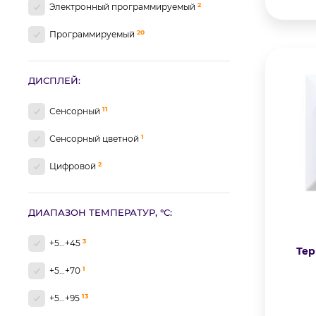
2
Электронный программируемый
20
Программируемый
ДИСПЛЕЙ:
11
Сенсорный
1
Сенсорный цветной
2
Цифровой
ДИАПАЗОН ТЕМПЕРАТУР, °C:
3
+5…+45
Тер
1
+5…+70
13
+5…+95