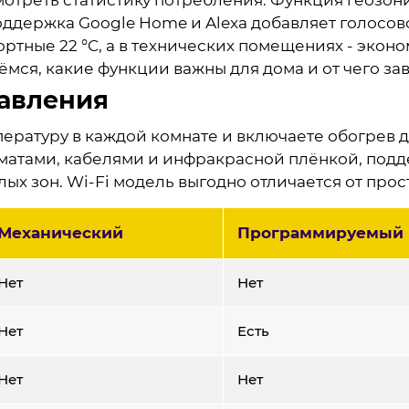
оддержка Google Home и Alexa добавляет голосов
ортные 22 °C, а в технических помещениях - эко
рёмся, какие функции важны для дома и от чего за
равления
ературу в каждой комнате и включаете обогрев 
матами, кабелями и инфракрасной плёнкой, поддер
х зон. Wi-Fi модель выгодно отличается от прос
Механический
Программируемый
Нет
Нет
Нет
Есть
Нет
Нет