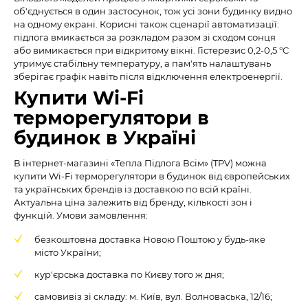
об'єднується в один застосунок, тож усі зони будинку видно
на одному екрані. Корисні також сценарії автоматизації:
підлога вмикається за розкладом разом зі сходом сонця
або вимикається при відкритому вікні. Гістерезис 0,2-0,5 °C
утримує стабільну температуру, а пам'ять налаштувань
зберігає графік навіть після відключення електроенергії.
Купити Wi-Fi
терморегулятори в
будинок в Україні
В інтернет-магазині «Тепла Підлога Всім» (TPV) можна
купити Wi-Fi терморегулятори в будинок від європейських
та українських брендів із доставкою по всій країні.
Актуальна ціна залежить від бренду, кількості зон і
функцій. Умови замовлення:
безкоштовна доставка Новою Поштою у будь-яке
місто України;
кур'єрська доставка по Києву того ж дня;
самовивіз зі складу: м. Київ, вул. Волноваська, 12/16;