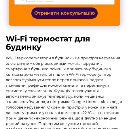
Отримати консультацію
Wi-Fi термостат для
будинку
Wi-Fi терморегулятори в будинок - це пристрої керування
електричним обігрівом, якими можна керувати зі
смартфона з будь-якої точки. У приватному будинку з
кількома зонами теплої підлоги Wi-Fi терморегулятор
дозволяє увімкнути тепло перед приїздом, задати
тижневий графік для кожної кімнати та переглянути
статистику споживання. Функція геозонування
автоматично знижує температуру, коли мешканці
залишають будинок, а підтримка Google Home і Alexa додає
голосове керування. Окремий пристрій у кожній кімнаті
дає змогу тримати у спальні комфортні 22 °C, а в технічних
приміщеннях - економний режим, що відчутно зменшує
річний рахунок. Перед тим як купити пристрій,
розберемося, які функції важливі для будинку та від чого