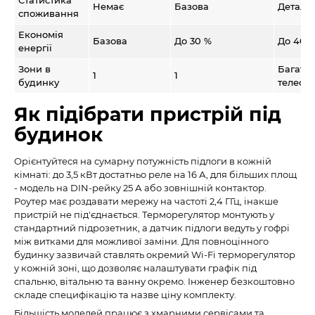
Статистика
Немає
Базова
Деталь
споживання
Економія
Базова
До 30 %
До 40 
енергії
Зони в
Багато 
1
1
будинку
телефо
Як підібрати пристрій під
будинок
Орієнтуйтеся на сумарну потужність підлоги в кожній
кімнаті: до 3,5 кВт достатньо реле на 16 А, для більших площ
- модель на DIN-рейку 25 А або зовнішній контактор.
Роутер має роздавати мережу на частоті 2,4 ГГц, інакше
пристрій не під'єднається. Терморегулятор монтують у
стандартний підрозетник, а датчик підлоги ведуть у гофрі
між витками для можливої заміни. Для повноцінного
будинку зазвичай ставлять окремий Wi-Fi терморегулятор
у кожній зоні, що дозволяє налаштувати графік під
спальню, вітальню та ванну окремо. Інженер безкоштовно
складе специфікацію та назве ціну комплекту.
Більшість моделей працює з хмарними сервісами та