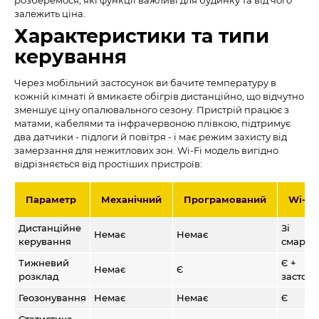
залежить ціна.
Характеристики та типи
керування
Через мобільний застосунок ви бачите температуру в
кожній кімнаті й вмикаєте обігрів дистанційно, що відчутно
зменшує ціну опалювального сезону. Пристрій працює з
матами, кабелями та інфрачервоною плівкою, підтримує
два датчики - підлоги й повітря - і має режим захисту від
замерзання для нежитлових зон. Wi-Fi модель вигідно
відрізняється від простіших пристроїв:
Параметр
Механічний
Програмований
Wi-Fi
Дистанційне
Зі
Немає
Немає
керування
смартф
Тижневий
Є +
Немає
Є
розклад
застосу
Геозонування
Немає
Немає
Є