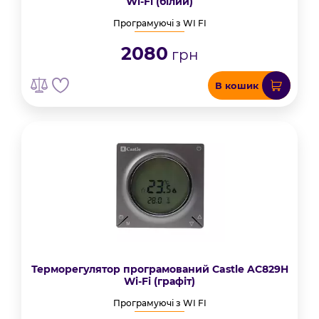
Wi-Fi (білий)
Програмуючі з WI FI
2080
грн
В кошик
Терморегулятор програмований Castle AC829H
Wi-Fi (графіт)
Програмуючі з WI FI