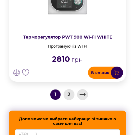
Терморегулятор PWT 900 WI-FI WHITE
Програмуючі з WI FI
2810
грн
В кошик
1
2
Допоможемо вибрати найкраще зі знижкою
саме для вас!