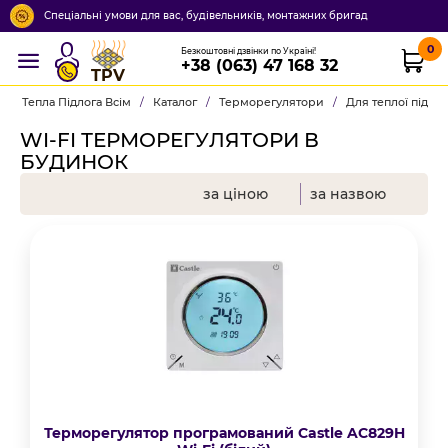
Спеціальні умови для вас, будівельників, монтажних бригад
0
Безкоштовні дзвінки по Україні!
+38 (063) 47 168 32
TPV
Тепла Підлога Всім
/
Каталог
/
Терморегулятори
/
Для теплої підло
WI-FI ТЕРМОРЕГУЛЯТОРИ В
БУДИНОК
за ціною
за назвою
Терморегулятор програмований Castle AC829H