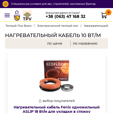
Специальные условия для вас, строителей, монтажных бригад
0
Безкоштовні дзвінки по Україні!
+38 (063) 47 168 32
TPV
Теплый Пол Всем
/
Электрический теплый пол
/
Нагревательный ка
НАГРЕВАТЕЛЬНЫЙ КАБЕЛЬ 10 ВТ/М
по цене
по названию
выбор покупателей
Нагревательный кабель Fenix одножильный
ASL1P 18 Вт/м для укладки в стяжку