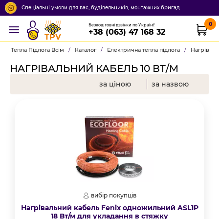
Спеціальні умови для вас, будівельників, монтажних бригад
0
Безкоштовні дзвінки по Україні!
+38 (063) 47 168 32
TPV
Тепла Підлога Всім
/
Каталог
/
Електрична тепла підлога
/
Нагрівал
НАГРІВАЛЬНИЙ КАБЕЛЬ 10 ВТ/М
за ціною
за назвою
вибір покупців
Нагрівальний кабель Fenix одножильний ASL1P
18 Вт/м для укладання в стяжку