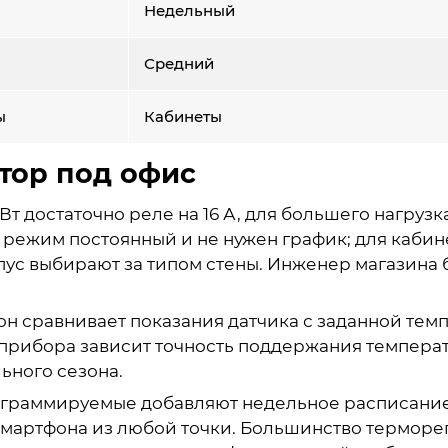
Недельный
Средний
ы
Кабинеты
тор под офис
т достаточно реле на 16 А, для большего нагрузка
е режим постоянный и не нужен график; для каб
рпус выбирают за типом стены. Инженер магазина 
 он сравнивает показания датчика с заданной тем
прибора зависит точность поддержания температ
ьного сезона.
граммируемые добавляют недельное расписание п
смартфона из любой точки. Большинство терморе