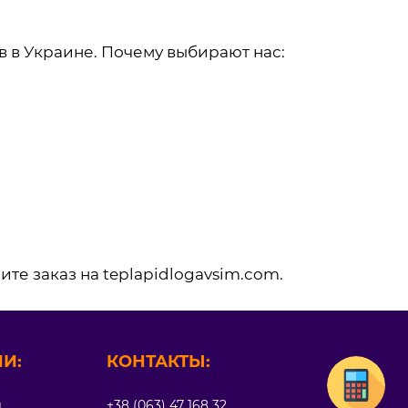
в в Украине. Почему выбирают нас:
е заказ на teplapidlogavsim.com.
И:
КОНТАКТЫ:
л
+38 (063) 47 168 32