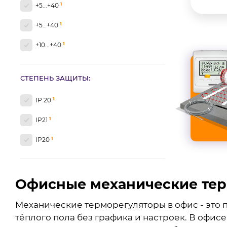
1
+5...+40
1
+5…+40
1
+10...+40
СТЕПЕНЬ ЗАЩИТЫ:
1
IP 20
1
IP21
1
IP20
Офисные механические те
Механические терморегуляторы в офис - это 
тёплого пола без графика и настроек. В офи