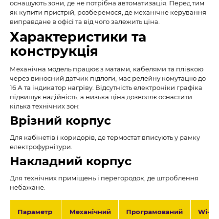
оснащують зони, де не потрібна автоматизація. Перед тим
як купити пристрій, розберемося, де механічне керування
виправдане в офісі та від чого залежить ціна.
Характеристики та
конструкція
Механічна модель працює з матами, кабелями та плівкою
через виносний датчик підлоги, має релейну комутацію до
16 А та індикатор нагріву. Відсутність електроніки графіка
підвищує надійність, а низька ціна дозволяє оснастити
кілька технічних зон:
Врізний корпус
Для кабінетів і коридорів, де термостат вписують у рамку
електрофурнітури.
Накладний корпус
Для технічних приміщень і перегородок, де штроблення
небажане.
Параметр
Механічний
Програмований
Wi-Fi