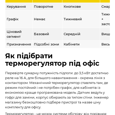
Керування
Поворотне
Кнопкове
Смартф
Тижне
Графік
Немає
Тижневий
+
застосу
Ціновий
Базовий
Середній
Вищий
сегмент
Призначення
Підсобні зони
Кабінети
Весь оф
Як підібрати
терморегулятор під офіс
Перевірте сумарну потужність підлоги: до 3,5 кВт достатньо
реле на 16 А, для більшого навантаження - окрема лінія з
контактором. Механічний терморегулятор ставлять там, де
режим постійний і не потрібен графік; для кабінетів із
економією краще програмована модель. Датчик ведуть у
гофрі для заміни, корпус обирають за типом стіни. Інженер
магазину безкоштовно підбере пристрої та назве ціну
комплекту для офісу.
Терморегулятор - це мозок системи обігріву: він порівнює