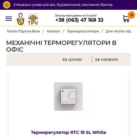
Спеціальні умови для вас, будівельників, монтажних бригад
0
Безкоштовні дзвінки по Україні!
+38 (063) 47 168 32
TPV
Тепла Підлога Всім
/
Каталог
/
Терморегулятори
/
Для теплої підло
МЕХАНІЧНІ ТЕРМОРЕГУЛЯТОРИ В
ОФІС
за ціною
за назвою
Терморегулятор RTC 19 SL White