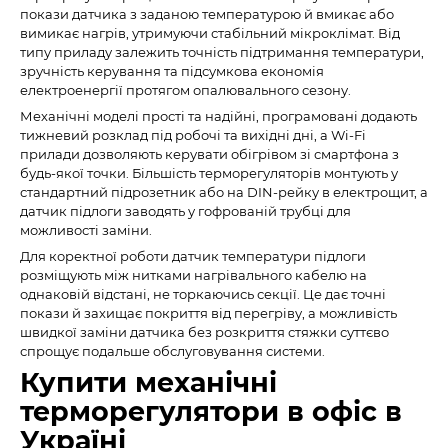
покази датчика з заданою температурою й вмикає або
вимикає нагрів, утримуючи стабільний мікроклімат. Від
типу приладу залежить точність підтримання температури,
зручність керування та підсумкова економія
електроенергії протягом опалювального сезону.
Механічні моделі прості та надійні, програмовані додають
тижневий розклад під робочі та вихідні дні, а Wi-Fi
прилади дозволяють керувати обігрівом зі смартфона з
будь-якої точки. Більшість терморегуляторів монтують у
стандартний підрозетник або на DIN-рейку в електрощит, а
датчик підлоги заводять у гофрованій трубці для
можливості заміни.
Для коректної роботи датчик температури підлоги
розміщують між нитками нагрівального кабелю на
однаковій відстані, не торкаючись секції. Це дає точні
покази й захищає покриття від перегріву, а можливість
швидкої заміни датчика без розкриття стяжки суттєво
спрощує подальше обслуговування системи.
Купити механічні
терморегулятори в офіс в
Україні