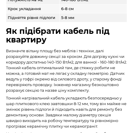
Крок укладання
6-8 см
Підняття рівня підлоги
5-8 мм
Як підібрати кабель під
квартиру
Визначте вільну площу без меблів і техніки, далі
розрахуйте довжину секції за кроком. Для догріву кухні чи
коридору достатньо 140-150 Вт/м2, для ванної - 160-180 Вт/м2.
Тонкий кабель оптимальний там, де стяжку робити не
можна, а готовий мат не лягає у складну геометрію. Датчик
ведуть у гофрі окремо від силового дроту, у старому фонді
перевіряють проводку. Інженер магазину безкоштовно
розрахує секцію та назве ціну комплекту.
Тонкий нагрівальний кабель укладають безпосередньо у
шар плиткового клею завтовшки 8-12 мм, тому він майже не
змінює рівень підлоги й підходить навіть для ремонту без
демонтажу основи. Завдяки малому діаметру секція
швидко виходить на робочу температуру та рівномірно
прогріває керамічну плитку чи керамограніт.