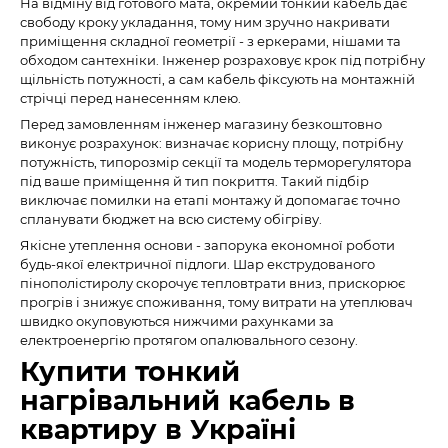
На відміну від готового мата, окремий тонкий кабель дає
свободу кроку укладання, тому ним зручно накривати
приміщення складної геометрії - з еркерами, нішами та
обходом сантехніки. Інженер розраховує крок під потрібну
щільність потужності, а сам кабель фіксують на монтажній
стрічці перед нанесенням клею.
Перед замовленням інженер магазину безкоштовно
виконує розрахунок: визначає корисну площу, потрібну
потужність, типорозмір секції та модель терморегулятора
під ваше приміщення й тип покриття. Такий підбір
виключає помилки на етапі монтажу й допомагає точно
спланувати бюджет на всю систему обігріву.
Якісне утеплення основи - запорука економної роботи
будь-якої електричної підлоги. Шар екструдованого
пінополістиролу скорочує тепловтрати вниз, прискорює
прогрів і знижує споживання, тому витрати на утеплювач
швидко окуповуються нижчими рахунками за
електроенергію протягом опалювального сезону.
Купити тонкий
нагрівальний кабель в
квартиру в Україні