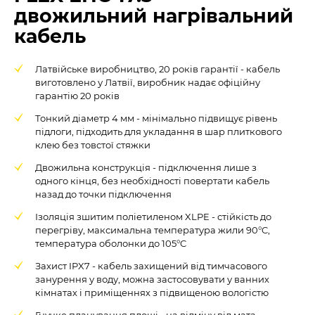
двожильний нагрівальний
кабель
Латвійське виробництво, 20 років гарантії - кабель
виготовлено у Латвії, виробник надає офіційну
гарантію 20 років
Тонкий діаметр 4 мм - мінімально підвищує рівень
підлоги, підходить для укладання в шар плиткового
клею без товстої стяжки
Двожильна конструкція - підключення лише з
одного кінця, без необхідності повертати кабель
назад до точки підключення
Ізоляція зшитим поліетиленом XLPE - стійкість до
перегріву, максимальна температура жили 90°C,
температура оболонки до 105°C
Захист IPX7 - кабель захищений від тимчасового
занурення у воду, можна застосовувати у ванних
кімнатах і приміщеннях з підвищеною вологістю
Гнучке планування площі - на відміну від мата,