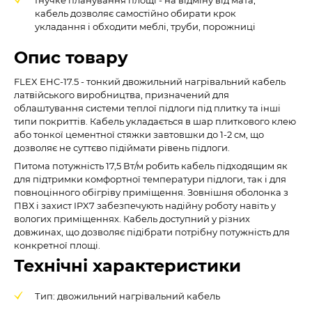
кабель дозволяє самостійно обирати крок
укладання і обходити меблі, труби, порожниці
Опис товару
FLEX EHC-17.5 - тонкий двожильний нагрівальний кабель
латвійського виробництва, призначений для
облаштування системи теплої підлоги під плитку та інші
типи покриттів. Кабель укладається в шар плиткового клею
або тонкої цементної стяжки завтовшки до 1-2 см, що
дозволяє не суттєво підіймати рівень підлоги.
Питома потужність 17,5 Вт/м робить кабель підходящим як
для підтримки комфортної температури підлоги, так і для
повноцінного обігріву приміщення. Зовнішня оболонка з
ПВХ і захист IPX7 забезпечують надійну роботу навіть у
вологих приміщеннях. Кабель доступний у різних
довжинах, що дозволяє підібрати потрібну потужність для
конкретної площі.
Технічні характеристики
Тип: двожильний нагрівальний кабель