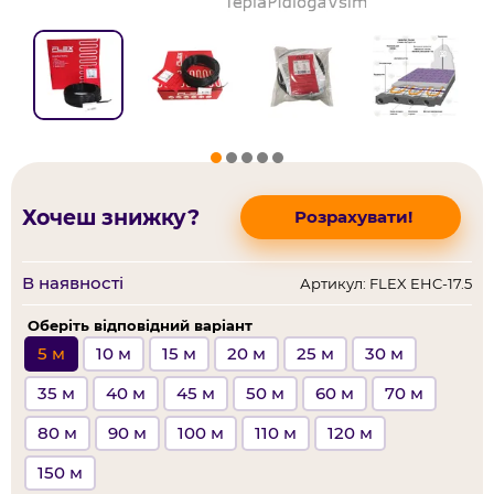
Хочеш знижку?
Розрахувати!
В наявності
Артикул: FLEX EHC-17.5
Оберіть відповідний варіант
5 м
10 м
15 м
20 м
25 м
30 м
35 м
40 м
45 м
50 м
60 м
70 м
80 м
90 м
100 м
110 м
120 м
150 м