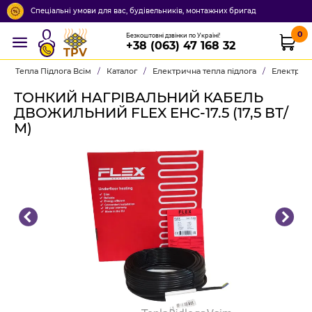
Спеціальні умови для вас, будівельників, монтажних бригад
0
Безкоштовні дзвінки по Україні!
+38 (063) 47 168 32
TPV
Тепла Підлога Всім
/
Каталог
/
Електрична тепла підлога
/
Електричн
ТОНКИЙ НАГРІВАЛЬНИЙ КАБЕЛЬ
ДВОЖИЛЬНИЙ FLEX EHC-17.5 (17,5 ВТ/
М)