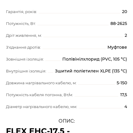
20
Гарантія, років:
88-2625
Потужність, Вт:
2
Дріт живлення, м:
Муфтове
З'єднання дротів:
Полівінілхлорид (PVC, 105 °C)
Зовнішня ізоляція:
Зшитий поліетилен XLPE (135 °C)
Внутрішня ізоляція:
5-150
Довжина нагрівального кабелю, м:
17,5
Потужність кабеля погонна, Вт/м:
4
Діаметр нагрівального кабелю, мм:
ОПИС:
FLEX EHC-17.5 -