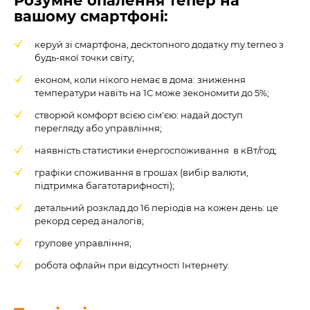
Розумне опалення тепер на
вашому смартфоні:
керуй зі смартфона, десктопного додатку my.terneo з
будь-якої точки світу;
економ, коли нікого немає в дома: зниження
температури навіть на 1С може зекономити до 5%;
створюй комфорт всією сім'єю: надай доступ
перегляду або управління;
наявність статистики енергоспоживання в кВт/год;
графіки споживання в грошах (вибір валюти,
підтримка багатотарифності);
детальний розклад до 16 періодів на кожен день: це
рекорд серед аналогів;
групове управління;
робота офлайн при відсутності Інтернету.