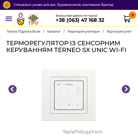
Спеціальні умови для вас, будівельників, монтажних бригад
0
Безкоштовні дзвінки по Україні!
+38 (063) 47 168 32
TPV
Тепла Підлога Всім
/
Каталог
/
Терморегулятори
/
Терморегулятор 
ТЕРМОРЕГУЛЯТОР ІЗ СЕНСОРНИМ
КЕРУВАННЯМ TERNEO SX UNIC WI-FI