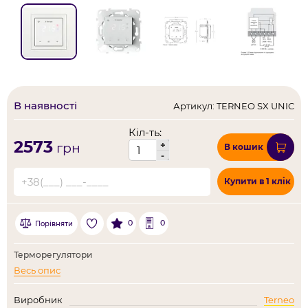
В наявності
Артикул: TERNEO SX UNIC
Кіл-ть:
2573
+
грн
В кошик
-
Купити в 1 клік
0
0
Порівняти
Терморегулятори
Весь опис
Виробник
Terneo