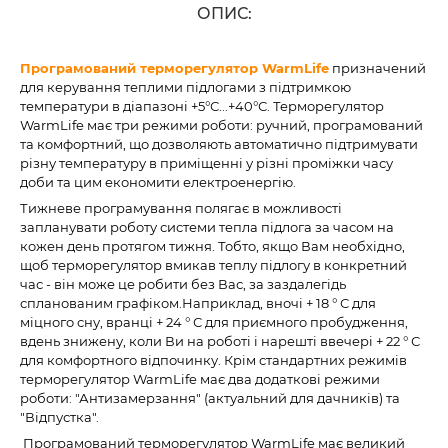
ОПИС:
Програмований терморегулятор WarmLife
призначений
для керування теплими підлогами з підтримкою
температури в діапазоні +5°С...+40°С. Терморегулятор
WarmLife має три режими роботи: ручний, програмований
та комфортний, що дозволяють автоматично підтримувати
різну температуру в приміщенні у різні проміжки часу
доби та цим економити електроенергію.
Тижневе програмування полягає в можливості
запланувати роботу системи тепла підлога за часом на
кожен день протягом тижня. Тобто, якщо Вам необхідно,
щоб терморегулятор вмикав теплу підлогу в конкретний
час - він може це робити без Вас, за заздалегідь
спланованим графіком.Наприклад, вночі + 18 ° С для
міцного сну, вранці + 24 ° С для приємного пробудження,
вдень знижену, коли Ви на роботі і нарешті ввечері + 22 ° С
для комфортного відпочинку. Крім стандартних режимів
терморегулятор WarmLife має два додаткові режими
роботи: "Антизамерзання" (актуальний для дачників) та
"Відпустка".
Програмований терморегулятор WarmLife має великий