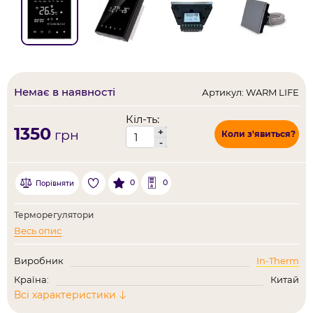
Немає в наявності
Артикул: WARM LIFE
Кіл-ть:
1350
+
грн
Коли з'явиться?
-
0
0
Порівняти
Терморегулятори
Весь опис
Виробник
In-Therm
Країна:
Китай
Всі характеристики