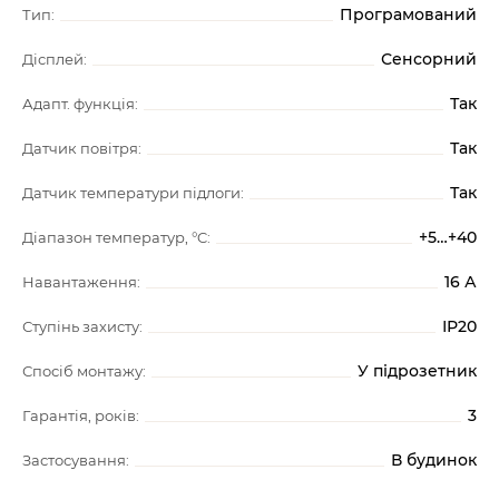
Програмований
Тип:
Сенсорний
Дісплей:
Так
Адапт. функція:
Так
Датчик повітря:
Так
Датчик температури підлоги:
+5…+40
Діапазон температур, °C:
16 А
Навантаження:
ІР20
Ступінь захисту:
У підрозетник
Спосіб монтажу:
3
Гарантія, років:
В будинок
Застосування: