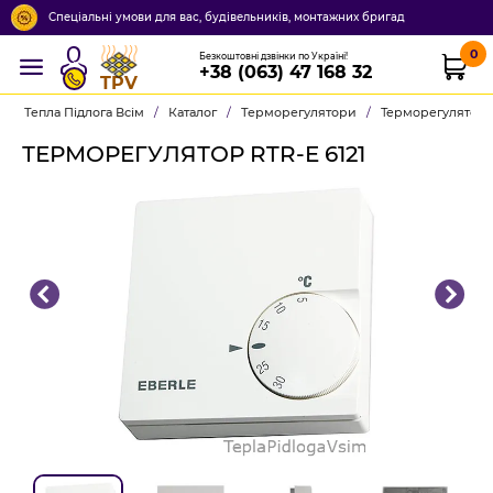
Спеціальні умови для вас, будівельників, монтажних бригад
0
Безкоштовні дзвінки по Україні!
+38 (063) 47 168 32
TPV
Тепла Підлога Всім
/
Каталог
/
Терморегулятори
/
Терморегулятор R
ТЕРМОРЕГУЛЯТОР RTR-E 6121