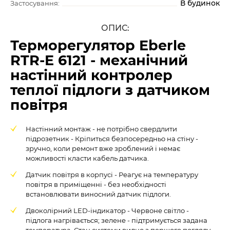
В будинок
Застосування:
ОПИС:
Терморегулятор Eberle
RTR-E 6121 - механічний
настінний контролер
теплої підлоги з датчиком
повітря
Настінний монтаж - не потрібно свердлити
підрозетник - Кріпиться безпосередньо на стіну -
зручно, коли ремонт вже зроблений і немає
можливості класти кабель датчика.
Датчик повітря в корпусі - Реагує на температуру
повітря в приміщенні - без необхідності
встановлювати виносний датчик підлоги.
Двоколірний LED-індикатор - Червоне світло -
підлога нагрівається; зелене - підтримується задана
температура. Стан системи видно з першого погляду.