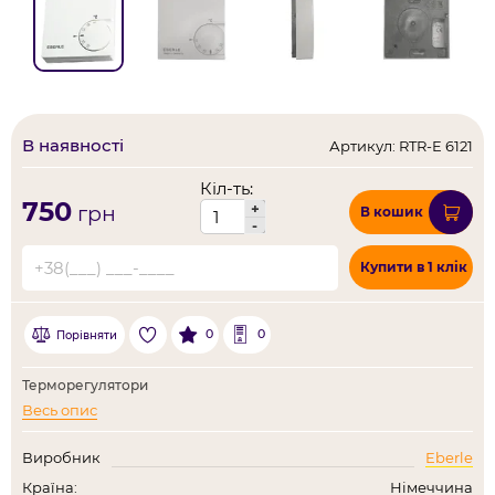
В наявності
Артикул: RTR-E 6121
Кіл-ть:
750
+
грн
В кошик
-
Купити в 1 клік
0
0
Порівняти
Терморегулятори
Весь опис
Виробник
Eberle
Країна:
Німеччина