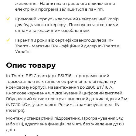
живлення - Навіть після тривалого відключення
електрики програма залишиться в пам'яті.
Кремовий корпус - класичний нейтральний колір
для будь-якого інтер'єру - Поєднується зі світлими
стінами та класичним оздобленням.
Гарантія 3 роки від сертифікованого дилера In-
Therm - Магазин TPV - офіційний дилер In-Therm в
Україні.
Опис товару
In-Therm Е 51 Cream (арт. E51.716) - програмований
термостат для всіх типів електричної теплої підлоги у
кремовому корпусі. Навантаження до 2800 Вт / 16 А.
Кнопкове керування, підсвічуваний цифровий дисплей.
Вбудований датчик повітря + виносний датчик підлоги 3 м
(NTC 10 кОм) у комплекті. Режим за замовчуванням - IN
(повітря).
Монтаж у стандартний підрозетник. Програмування 5+2
(або 6+1), адаптивна функція, пам'ять без живлення до 60
днів.