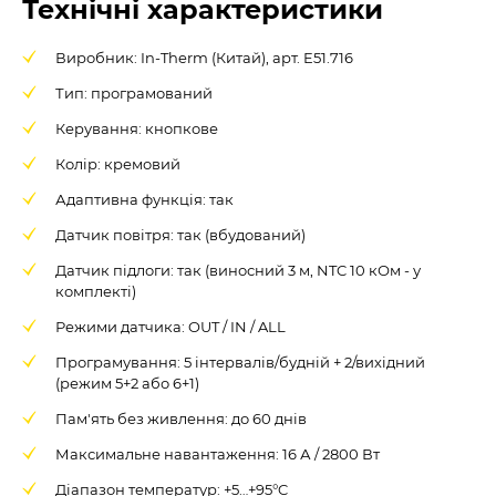
Технічні характеристики
Виробник: In-Therm (Китай), арт. E51.716
Тип: програмований
Керування: кнопкове
Колір: кремовий
Адаптивна функція: так
Датчик повітря: так (вбудований)
Датчик підлоги: так (виносний 3 м, NTC 10 кОм - у
комплекті)
Режими датчика: OUT / IN / ALL
Програмування: 5 інтервалів/будній + 2/вихідний
(режим 5+2 або 6+1)
Пам'ять без живлення: до 60 днів
Максимальне навантаження: 16 А / 2800 Вт
Діапазон температур: +5…+95°C