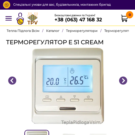
Спеціальні умови для вас, будівельників, монтажних бригад
0
Безкоштовні дзвінки по Україні!
+38 (063) 47 168 32
TPV
Тепла Підлога Всім
/
Каталог
/
Терморегулятори
/
Терморегулятор Е
ТЕРМОРЕГУЛЯТОР Е 51 CREAM