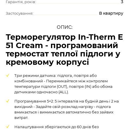
3
Гарантія, років:
В квартиру
Застосування:
ОПИС:
Терморегулятор In-Therm Е
51 Cream - програмований
термостат теплої підлоги у
кремовому корпусі
Три режими датчика: підлога, повітря або
комбінований - Перемикайтеся між контролем
температури підлоги (OUT), повітря (IN) або обома
датчиками одночасно (ALL).
Програмування 5+2: 5 інтервалів на будній день і 2 на
вихідний - Задайте свій розклад нагріву - підлога
вмикається і вимикається автоматично без зайвих
витрат.
Налаштування зберігаються до 60 днів без