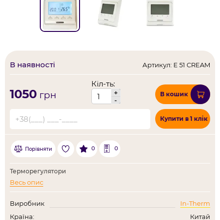
В наявності
Артикул: Е 51 CREAM
Кіл-ть:
1050
+
грн
В кошик
-
Купити в 1 клік
0
0
Порівняти
Терморегулятори
Весь опис
Виробник
In-Therm
Країна:
Китай