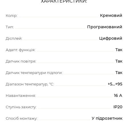
ХАРАКТЕРИСТИКИ:
Кремовий
Колір:
Програмований
Тип:
Цифровий
Дісплей:
Так
Адапт. функція:
Так
Датчик повітря:
Так
Датчик температури підлоги:
+5…+95
Діапазон температур, °C:
16 А
Навантаження:
IP20
Ступінь захисту:
У підрозетник
Спосіб монтажу: