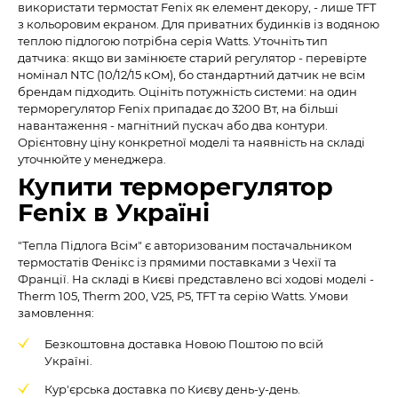
використати термостат Fenix як елемент декору, - лише TFT
з кольоровим екраном. Для приватних будинків із водяною
теплою підлогою потрібна серія Watts. Уточніть тип
датчика: якщо ви замінюєте старий регулятор - перевірте
номінал NTC (10/12/15 кОм), бо стандартний датчик не всім
брендам підходить. Оцініть потужність системи: на один
терморегулятор Fenix припадає до 3200 Вт, на більші
навантаження - магнітний пускач або два контури.
Орієнтовну ціну конкретної моделі та наявність на складі
уточнюйте у менеджера.
Купити терморегулятор
Fenix в Україні
"Тепла Підлога Всім" є авторизованим постачальником
термостатів Фенікс із прямими поставками з Чехії та
Франції. На складі в Києві представлено всі ходові моделі -
Therm 105, Therm 200, V25, P5, TFT та серію Watts. Умови
замовлення:
Безкоштовна доставка Новою Поштою по всій
Україні.
Кур'єрська доставка по Києву день-у-день.