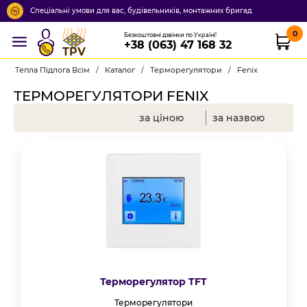
Спеціальні умови для вас, будівельників, монтажних бригад
0
Безкоштовні дзвінки по Україні!
+38 (063) 47 168 32
TPV
Тепла Підлога Всім
/
Каталог
/
Терморегулятори
/
Fenix
ТЕРМОРЕГУЛЯТОРИ FENIX
за ціною
за назвою
Терморегулятор TFT
Терморегулятори