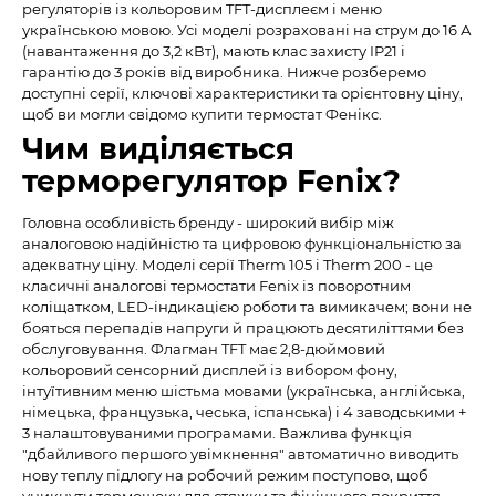
регуляторів із кольоровим TFT-дисплеєм і меню
українською мовою. Усі моделі розраховані на струм до 16 А
(навантаження до 3,2 кВт), мають клас захисту IP21 і
гарантію до 3 років від виробника. Нижче розберемо
доступні серії, ключові характеристики та орієнтовну ціну,
щоб ви могли свідомо купити термостат Фенікс.
Чим виділяється
терморегулятор Fenix?
Головна особливість бренду - широкий вибір між
аналоговою надійністю та цифровою функціональністю за
адекватну ціну. Моделі серії Therm 105 і Therm 200 - це
класичні аналогові термостати Fenix із поворотним
коліщатком, LED-індикацією роботи та вимикачем; вони не
бояться перепадів напруги й працюють десятиліттями без
обслуговування. Флагман TFT має 2,8-дюймовий
кольоровий сенсорний дисплей із вибором фону,
інтуїтивним меню шістьма мовами (українська, англійська,
німецька, французька, чеська, іспанська) і 4 заводськими +
3 налаштовуваними програмами. Важлива функція
"дбайливого першого увімкнення" автоматично виводить
нову теплу підлогу на робочий режим поступово, щоб
уникнути термошоку для стяжки та фінішного покриття.