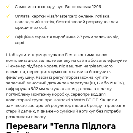
Самовивіз зі складу: вул. Волноваська 12/16.
Оплата: картки Visa/Mastercard онлайн, готівка,
накладений платіж, безготівковий розрахунок для
юридичних осіб.
Офіційна гарантія виробника 2-3 роки залежно від
серії.
Щоб купити терморегулятор Fenix з оптимальною
комплектацією, залиште заявку на сайті або зателефонуйте
- інженер підбере модель під ваш тип нагрівального
елемента, перевірить сумісність датчика й озвучить
фінальну ціну. Разом із регулятором можна купити
запасний виносний датчик температури (10, 12 або 15 кОм),
гофрорукав 9/12 мм для укладання датчика в підлогу,
поглиблену монтажну коробку, сервопривод для
колекторної групи при монтажі з Watts BT-DP. Якщо ви
замінюєте застарілий регулятор іншого бренду - привезіть
старий датчик, підкажемо сумісний артикул без потреби
розкривати підлогу.
Переваги "Тепла Підлога