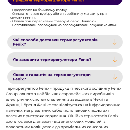
придбані терморегулятори Fenix?
- Предоплата на банківську картку;
- Оплата готівкою кур'єру або співробітнику магазину при
самовивезенні;
- Оплата при пересиланні товару «Новою Поштою»;
- Безготівковий розрахунок на розрахунковий рахунок компанії
Які способи доставки терморегуляторів
Fenix?
Як замовити терморегулятори Fenix?
Якою є гарантія на терморегулятори
Fenix?
Терморегулятор Fenix - продукція чеського холдингу Fenix
Group, одного з найбільших європейських виробників
електричних систем опалення з заводами в Чехії та
Франції. Бренд Фенікс спеціалізується на інфрачервоних
панелях, нагрівальних кабелях, плівкових підлогах і
власних пристроях керування. Лінійка термостатів Fenix
охоплює весь діапазон - від аналогових моделей із
поворотним коліщатком до преміальних сенсорних