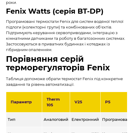
роки.
Fenix Watts (серія BT-DP)
Програмовані термостати Fenix для систем водяної теплої
підлоги (колекторні групи) та комбінованих об'єктів.
Підтримують керування сервоприводами, інтеграцію з
кімнатними датчиками та роботу в багатозонних системах.
Застосовуються в приватних будинках і котеджах із
гібридним опаленням.
Порівняння серій
терморегуляторів Fenix
Таблиця допоможе обрати термостат Fenix під конкретне
завдання та рівень автоматизації.
Therm
Параметр
V25
P5
105
Тип
Аналоговий
Електронний
Програмовани