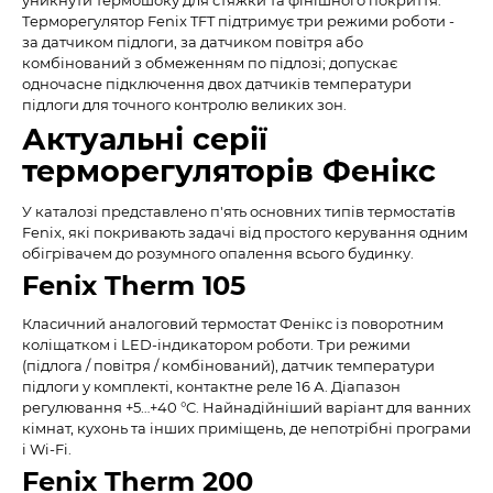
Терморегулятор Fenix TFT підтримує три режими роботи -
за датчиком підлоги, за датчиком повітря або
комбінований з обмеженням по підлозі; допускає
одночасне підключення двох датчиків температури
підлоги для точного контролю великих зон.
Актуальні серії
терморегуляторів Фенікс
У каталозі представлено п'ять основних типів термостатів
Fenix, які покривають задачі від простого керування одним
обігрівачем до розумного опалення всього будинку.
Fenix Therm 105
Класичний аналоговий термостат Фенікс із поворотним
коліщатком і LED-індикатором роботи. Три режими
(підлога / повітря / комбінований), датчик температури
підлоги у комплекті, контактне реле 16 А. Діапазон
регулювання +5…+40 °C. Найнадійніший варіант для ванних
кімнат, кухонь та інших приміщень, де непотрібні програми
і Wi-Fi.
Fenix Therm 200