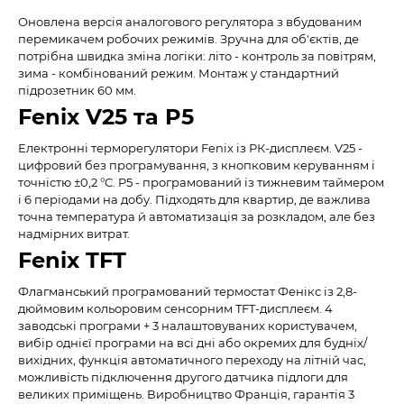
Оновлена версія аналогового регулятора з вбудованим
перемикачем робочих режимів. Зручна для об'єктів, де
потрібна швидка зміна логіки: літо - контроль за повітрям,
зима - комбінований режим. Монтаж у стандартний
підрозетник 60 мм.
Fenix V25 та P5
Електронні терморегулятори Fenix із РК-дисплеєм. V25 -
цифровий без програмування, з кнопковим керуванням і
точністю ±0,2 °C. P5 - програмований із тижневим таймером
і 6 періодами на добу. Підходять для квартир, де важлива
точна температура й автоматизація за розкладом, але без
надмірних витрат.
Fenix TFT
Флагманський програмований термостат Фенікс із 2,8-
дюймовим кольоровим сенсорним TFT-дисплеєм. 4
заводські програми + 3 налаштовуваних користувачем,
вибір однієї програми на всі дні або окремих для будніх/
вихідних, функція автоматичного переходу на літній час,
можливість підключення другого датчика підлоги для
великих приміщень. Виробництво Франція, гарантія 3