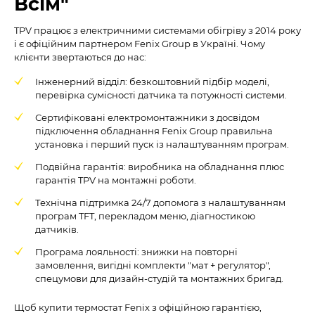
Всім"
TPV працює з електричними системами обігріву з 2014 року
і є офіційним партнером Fenix Group в Україні. Чому
клієнти звертаються до нас:
Інженерний відділ: безкоштовний підбір моделі,
перевірка сумісності датчика та потужності системи.
Сертифіковані електромонтажники з досвідом
підключення обладнання Fenix Group правильна
установка і перший пуск із налаштуванням програм.
Подвійна гарантія: виробника на обладнання плюс
гарантія TPV на монтажні роботи.
Технічна підтримка 24/7 допомога з налаштуванням
програм TFT, перекладом меню, діагностикою
датчиків.
Програма лояльності: знижки на повторні
замовлення, вигідні комплекти "мат + регулятор",
спецумови для дизайн-студій та монтажних бригад.
Щоб купити термостат Fenix з офіційною гарантією,