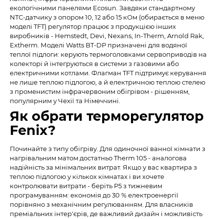
екологічними панелями Ecosun. Завдяки стандартному
NTC-датчику з опором 10, 12 або 15 кОм (обирається в меню
моделі TFT) регулятор працює з продукцією інших
виробників - Hemstedt, Devi, Nexans, In-Therm, Arnold Rak,
Extherm. Моделі Watts BT-DP призначені для водяної
теплої підлоги: керують термоголовками сервоприводів на
колекторі й інтегруються в системи з газовими або
електричними котлами. Флагман TFT підтримує керування
не лише теплою підлогою, а й електричною теплою стелею
з променистим інфрачервоним обігрівом - рішенням,
популярним у Чехії та Німеччині.
Як обрати терморегулятор
Fenix?
Починайте з типу обігріву. Для одиночної ванної кімнати з
нагрівальним матом достатньо Therm 105 - аналогова
надійність за мінімальних витрат. Якщо у вас квартира з
теплою підлогою у кількох кімнатах і ви хочете
контролювати витрати - беріть P5 з тижневим
програмуванням: економія до 30 % електроенергії
порівняно з механічним регулюванням. Для власників
преміальних інтер'єрів, де важливий дизайн і можливість