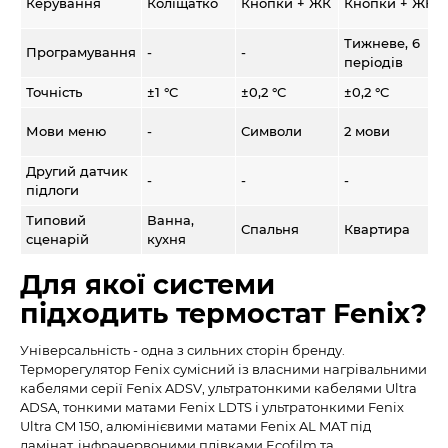
Керування
Коліщатко
Кнопки + ЖК
Кнопки + ЖК
Тижневе, 6
Програмування
-
-
періодів
Точність
±1 °C
±0,2 °C
±0,2 °C
Мови меню
-
Символи
2 мови
Другий датчик
-
-
-
підлоги
Типовий
Ванна,
Спальня
Квартира
сценарій
кухня
Для якої системи
підходить термостат Fenix?
Універсальність - одна з сильних сторін бренду.
Терморегулятор Fenix сумісний із власними нагрівальними
кабелями серії Fenix ADSV, ультратонкими кабелями Ultra
ADSA, тонкими матами Fenix LDTS і ультратонкими Fenix
Ultra CM 150, алюмінієвими матами Fenix AL MAT під
ламінат, інфрачервоними плівками Ecofilm та