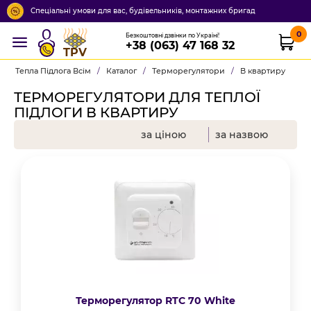
Спеціальні умови для вас, будівельників, монтажних бригад
0
Безкоштовні дзвінки по Україні!
+38 (063) 47 168 32
TPV
Тепла Підлога Всім
/
Каталог
/
Терморегулятори
/
В квартиру
ТЕРМОРЕГУЛЯТОРИ ДЛЯ ТЕПЛОЇ
ПІДЛОГИ В КВАРТИРУ
за ціною
за назвою
Терморегулятор RTC 70 White