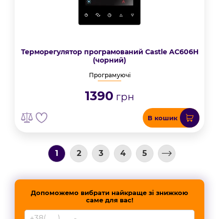
Терморегулятор програмований Castle AC606H
(чорний)
Програмуючі
1390
грн
В кошик
1
2
3
4
5
Допоможемо вибрати найкраще зі знижкою
саме для вас!