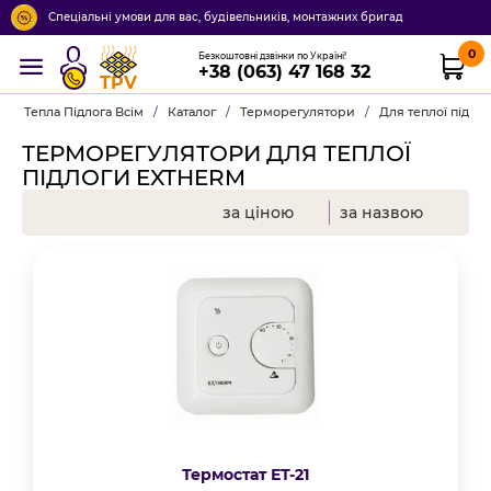
Спеціальні умови для вас, будівельників, монтажних бригад
0
Безкоштовні дзвінки по Україні!
+38 (063) 47 168 32
TPV
Тепла Підлога Всім
/
Каталог
/
Терморегулятори
/
Для теплої підло
ТЕРМОРЕГУЛЯТОРИ ДЛЯ ТЕПЛОЇ
ПІДЛОГИ EXTHERM
за ціною
за назвою
Термостат ЕТ-21