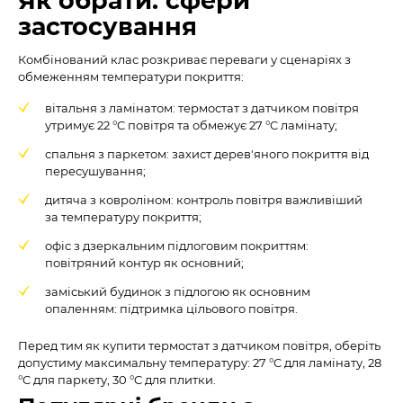
Як обрати: сфери
застосування
Комбінований клас розкриває переваги у сценаріях з
обмеженням температури покриття:
вітальня з ламінатом: термостат з датчиком повітря
утримує 22 °C повітря та обмежує 27 °C ламінату;
спальня з паркетом: захист дерев'яного покриття від
пересушування;
дитяча з ковроліном: контроль повітря важливіший
за температуру покриття;
офіс з дзеркальним підлоговим покриттям:
повітряний контур як основний;
заміський будинок з підлогою як основним
опаленням: підтримка цільового повітря.
Перед тим як купити термостат з датчиком повітря, оберіть
допустиму максимальну температуру: 27 °C для ламінату, 28
°C для паркету, 30 °C для плитки.