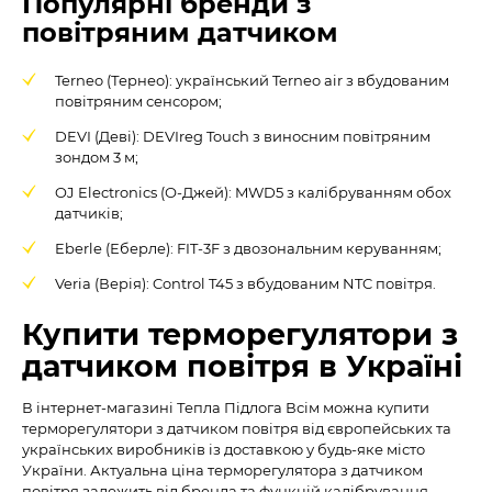
Популярні бренди з
повітряним датчиком
Terneo (Тернео): український Terneo air з вбудованим
повітряним сенсором;
DEVI (Деві): DEVIreg Touch з виносним повітряним
зондом 3 м;
OJ Electronics (О-Джей): MWD5 з калібруванням обох
датчиків;
Eberle (Еберле): FIT-3F з двозональним керуванням;
Veria (Верія): Control T45 з вбудованим NTC повітря.
Купити терморегулятори з
датчиком повітря в Україні
В інтернет-магазині Тепла Підлога Всім можна купити
терморегулятори з датчиком повітря від європейських та
українських виробників із доставкою у будь-яке місто
України. Актуальна ціна терморегулятора з датчиком
повітря залежить від бренда та функцій калібрування.