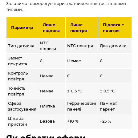
Зіставимо терморегулятори з датчиком повітря з іншими
типами.
Лише
Лише
Підлога +
Параметр
підлога
повітря
повітря
NTC
Тип датчика
NTC повітря
Два датчики
підлоги
Захист
Є
Немає
Є
покриття
Контроль
Немає
Є
Є
повітря
Точність
Немає
± 0,5 °C
± 0,5 °C
повітря
Сфера
Інфрачервоні
Ламінат,
Плитка
застосування
панелі
паркет
Ціна за
Базова
+10 %
+25 %
пристрій