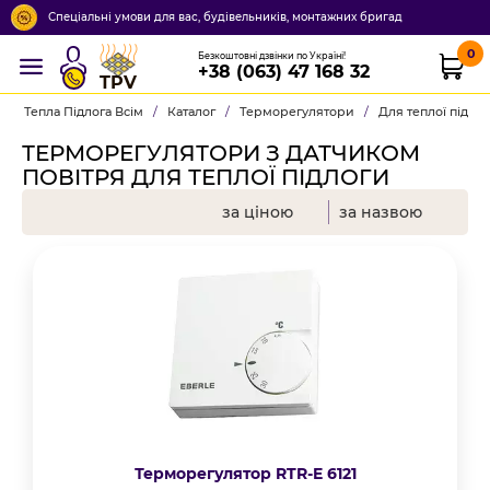
Спеціальні умови для вас, будівельників, монтажних бригад
0
Безкоштовні дзвінки по Україні!
+38 (063) 47 168 32
TPV
Тепла Підлога Всім
/
Каталог
/
Терморегулятори
/
Для теплої підло
ТЕРМОРЕГУЛЯТОРИ З ДАТЧИКОМ
ПОВІТРЯ ДЛЯ ТЕПЛОЇ ПІДЛОГИ
за ціною
за назвою
Терморегулятор RTR-E 6121