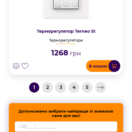
Терморегулятор Terneo St
Терморегулятори
1268
грн
В кошик
1
2
3
4
5
Допоможемо вибрати найкраще зі знижкою
саме для вас!