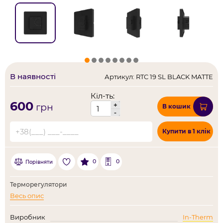
В наявності
Артикул: RTC 19 SL BLACK MATTE
Кіл-ть:
600
+
грн
В кошик
-
Купити в 1 клік
0
0
Порівняти
Терморегулятори
Весь опис
Виробник
In-Therm