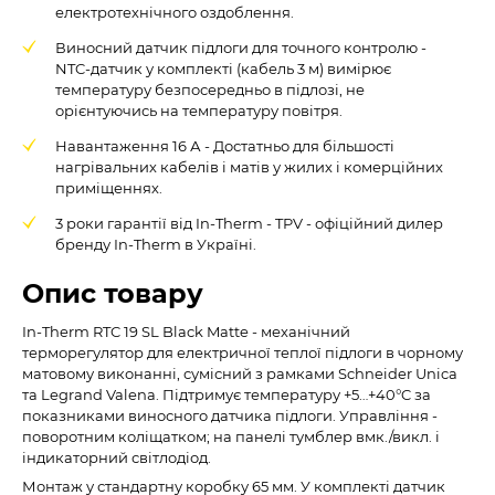
електротехнічного оздоблення.
Виносний датчик підлоги для точного контролю -
NTC-датчик у комплекті (кабель 3 м) вимірює
температуру безпосередньо в підлозі, не
орієнтуючись на температуру повітря.
Навантаження 16 А - Достатньо для більшості
нагрівальних кабелів і матів у жилих і комерційних
приміщеннях.
3 роки гарантії від In-Therm - TPV - офіційний дилер
бренду In-Therm в Україні.
Опис товару
In-Therm RTC 19 SL Black Matte - механічний
терморегулятор для електричної теплої підлоги в чорному
матовому виконанні, сумісний з рамками Schneider Unica
та Legrand Valena. Підтримує температуру +5…+40°C за
показниками виносного датчика підлоги. Управління -
поворотним коліщатком; на панелі тумблер вмк./викл. і
індикаторний світлодіод.
Монтаж у стандартну коробку 65 мм. У комплекті датчик