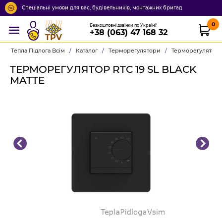
Спеціальні умови для вас, будівельників, монтажних бригад
0
Безкоштовні дзвінки по Україні!
+38 (063) 47 168 32
TPV
Тепла Підлога Всім
/
Каталог
/
Терморегулятори
/
Терморегулятор R
ТЕРМОРЕГУЛЯТОР RTC 19 SL BLACK
MATTE