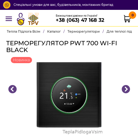
Спеціальні умови для вас, будівельників, монтажних бригад
0
Безкоштовні дзвінки по Україні!
+38 (063) 47 168 32
TPV
Тепла Підлога Всім
/
Каталог
/
Терморегулятори
/
Для теплої підло
ТЕРМОРЕГУЛЯТОР PWT 700 WI-FI
BLACK
Новинка