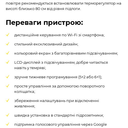
повітря рекомендується встановлювати терморегулятор на
висоті близько 80 см від рівня підлоги.
Переваги пристрою:
дистанційне керування по Wi-Fi зі смартфона;
стильний ексклюзивний дизайн;
кольоровий екран з багаторівневим підсвічуванням;
LCD-дисплей з підсвічуванням, добре читається
навіть у темряві;
зручне тижневе програмування (5+2 або 6+1);
просте управління за допомогою поворотного
коліщатка;
збереження налаштувань при відключенні
живлення;
швидка установка в стандартні підрозетники;
підтримка голосового управління через Google