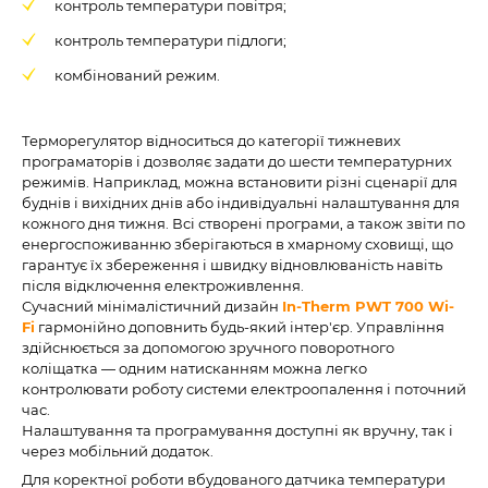
контроль температури повітря;
контроль температури підлоги;
комбінований режим.
Терморегулятор відноситься до категорії тижневих
програматорів і дозволяє задати до шести температурних
режимів. Наприклад, можна встановити різні сценарії для
буднів і вихідних днів або індивідуальні налаштування для
кожного дня тижня. Всі створені програми, а також звіти по
енергоспоживанню зберігаються в хмарному сховищі, що
гарантує їх збереження і швидку відновлюваність навіть
після відключення електроживлення.
Сучасний мінімалістичний дизайн
In-Therm PWT 700 Wi-
Fi
гармонійно доповнить будь-який інтер'єр. Управління
здійснюється за допомогою зручного поворотного
коліщатка — одним натисканням можна легко
контролювати роботу системи електроопалення і поточний
час.
Налаштування та програмування доступні як вручну, так і
через мобільний додаток.
Для коректної роботи вбудованого датчика температури