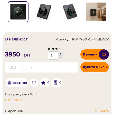
В наявності
Артикул: PWT 700 WI-FI BLACK
Кіл-ть:
3950
+
грн
В кошик
-
Купити в 1 клік
0
0
Порівняти
Програмуючі з WI FI
Весь опис
Виробник
In-Therm