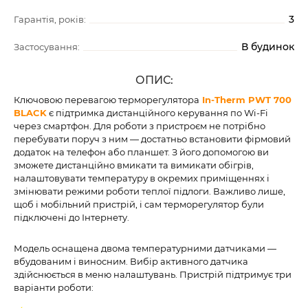
3
Гарантія, років:
В будинок
Застосування:
ОПИС:
Ключовою перевагою терморегулятора
In-Therm PWT 700
BLACK
є підтримка дистанційного керування по Wi-Fi
через смартфон. Для роботи з пристроєм не потрібно
перебувати поруч з ним — достатньо встановити фірмовий
додаток на телефон або планшет. З його допомогою ви
зможете дистанційно вмикати та вимикати обігрів,
налаштовувати температуру в окремих приміщеннях і
змінювати режими роботи теплої підлоги. Важливо лише,
щоб і мобільний пристрій, і сам терморегулятор були
підключені до Інтернету.
Модель оснащена двома температурними датчиками —
вбудованим і виносним. Вибір активного датчика
здійснюється в меню налаштувань. Пристрій підтримує три
варіанти роботи: