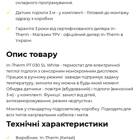
складного програмування.
Датчик підлоги 3 м - у комплекті - Готовий до монтажу
одразу з коробки.
Гарантія 3 роки від сертифікованого дилера In-
Therm - Магазин TPV - офіційний дилер In-Therm в
Україні.
Опис товару
In-Therm PT 030 SL White - термостат для електричної
теплої підлоги з сенсорним монохромним дисплеєм.
Працює в ручному режимі: завжди підтримує задану
температуру, змінити яку можна в будь-який момент.
Обидва датчики - повітря (вбудований) і підлоги (виносний
3 м) - у комплекті. Функції: захист від дітей,
антизаморожування, режим «відпустка».
Монтаж у стандартну підрозеткову коробку. Підходить для
всіх типів нагрівальних кабелів і матів.
Технічні характеристики
Виробник: In-Therm (Китай)