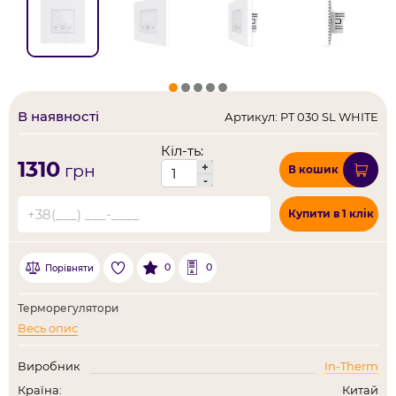
В наявності
Артикул: PT 030 SL WHITE
Кіл-ть:
1310
+
грн
В кошик
-
Купити в 1 клік
0
0
Порівняти
Терморегулятори
Весь опис
Виробник
In-Therm
Країна:
Китай