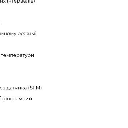
х інтервалів)
н
амному режимі
ї температури
ез датчика (SFM)
й/програмний