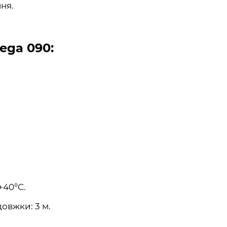
ня.
ega 090:
+40°C.
овжки: 3 м.