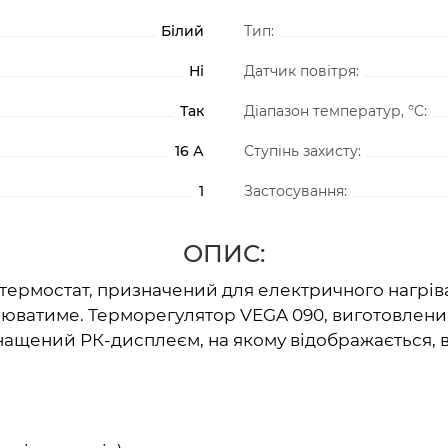
Білий
Тип:
Ні
Датчик повітря:
Так
Діапазон температур, °C:
16 А
Ступінь захисту:
1
Застосування:
ОПИС:
термостат, призначений для електричного нагріва
цюватиме. Терморегулятор VEGA 090, виготовлений
нащений РК-дисплеєм, на якому відображається, в