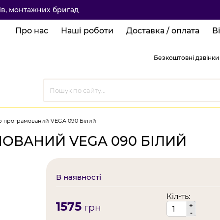
ків, монтажних бригад
Про нас
Наші роботи
Доставка / оплата
В
Безкоштовні дзвінки 
р програмований VEGA 090 Білий
ОВАНИЙ VEGA 090 БІЛИЙ
В наявності
Кіл-ть:
1575
+
грн
-