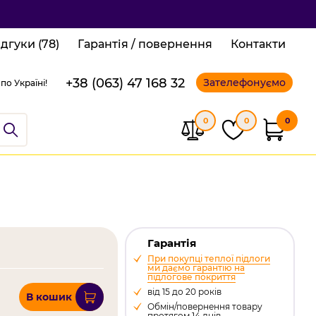
ідгуки (78)
Гарантія / повернення
Контакти
+38 (063) 47 168 32
Зателефонуємо
по Україні!
0
0
0
Гарантія
При покупці теплої підлоги
ми даємо гарантію на
підлогове покриття
від 15 до 20 років
В кошик
Обмін/повернення товару
протягом 14 днів