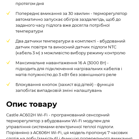
протягом дня
Попереднє вмикання за 30 хвилин - терморегулятор
автоматично запускає обігрів заздалегідь, щоб до
заданого часу підлога вже досягла потрібної
температури
Два датчики температури в комплекті - вбудований
датчик повітря та виносний датчик підлоги NTC
(кабель 3 м) з можливістю вибору режиму контролю
Максимальне навантаження 16 А (3000 Вт) -
підходить для підключення нагрівальних кабелів і
матів потужністю до 3 кВт без зовнішнього реле
Блокування кнопок (захист від дітей) - функція
запобігає випадковій зміні налаштувань
Опис товару
Castle AC602H Wi-Fi - програмований сенсорний
терморегулятор з вбудованим Wi-Fi модулем для
управління системами електричної теплої підлоги.
Порівняно з AC606H Wi-Fi, ця модель пропонує 7 часових
слотів на добу (замість 6) і функцію попереднього вмикання