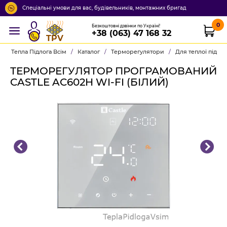
Спеціальні умови для вас, будівельників, монтажних бригад
0
Безкоштовні дзвінки по Україні!
+38 (063) 47 168 32
TPV
Тепла Підлога Всім
/
Каталог
/
Терморегулятори
/
Для теплої підло
ТЕРМОРЕГУЛЯТОР ПРОГРАМОВАНИЙ
CASTLE AC602H WI-FI (БІЛИЙ)