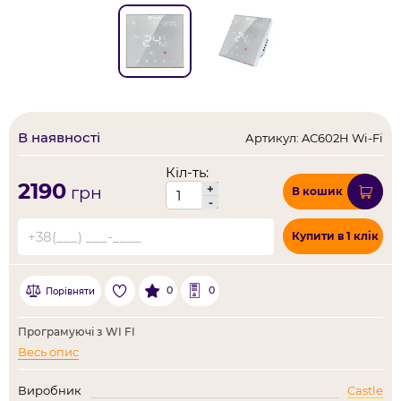
В наявності
Артикул: AC602H Wi-Fi
Кіл-ть:
2190
+
грн
В кошик
-
Купити в 1 клік
0
0
Порівняти
Програмуючі з WI FI
Весь опис
Виробник
Castle