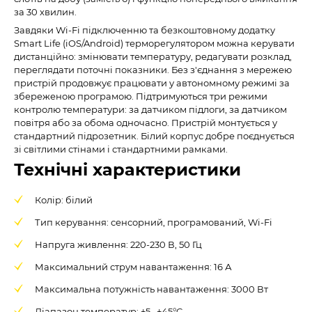
за 30 хвилин.
Завдяки Wi-Fi підключенню та безкоштовному додатку
Smart Life (iOS/Android) терморегулятором можна керувати
дистанційно: змінювати температуру, редагувати розклад,
переглядати поточні показники. Без з'єднання з мережею
пристрій продовжує працювати у автономному режимі за
збереженою програмою. Підтримуються три режими
контролю температури: за датчиком підлоги, за датчиком
повітря або за обома одночасно. Пристрій монтується у
стандартний підрозетник. Білий корпус добре поєднується
зі світлими стінами і стандартними рамками.
Технічні характеристики
Колір: білий
Тип керування: сенсорний, програмований, Wi-Fi
Напруга живлення: 220-230 В, 50 Гц
Максимальний струм навантаження: 16 А
Максимальна потужність навантаження: 3000 Вт
Діапазон температур: +5...+45°C