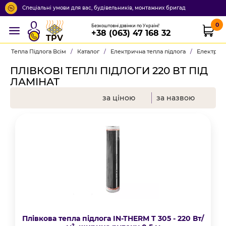
Спеціальні умови для вас, будівельників, монтажних бригад
0
Безкоштовні дзвінки по Україні!
+38 (063) 47 168 32
TPV
Тепла Підлога Всім
/
Каталог
/
Електрична тепла підлога
/
Електричн
ПЛІВКОВІ ТЕПЛІ ПІДЛОГИ 220 ВТ ПІД
ЛАМІНАТ
за ціною
за назвою
Плівкова тепла підлога IN-THERM T 305 - 220 Вт/