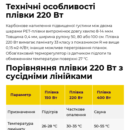
Технічні особливості
плівки 220 Вт
Карбонове напилення підвищеної густини між двома
шарами PET-плівки випромінює довгу хвилю 8-14 мкм.
Товщина 0,4 мм, ширина рулону 50, 80 або 100 см. Плівка
220 Вт вимагає ламінату 33 класу з показником R не вище
0,15 м2-К/Вт, інакше можливе перегрівання планок.
Обов'язковий терморегулятор із датчиком підлоги та
обмеженням температури поверхні 27 °C.
Порівняння плівки 220 Вт з
сусідніми лінійками
Плівка
Плівка
Плівка
Параметр
150 Вт
220 Вт
400 Вт
Часткове
Призначення
Підігрів
Сауна
опалення
Температура
26-28 °C
30-35 °C
50-55 °C
ламінату