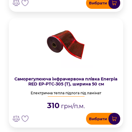
Вибрати
Саморегулююча інфрачервона плівка Enerpia
RED EP-PTC-305 (T), ширина 50 см
Електрична тепла підлога під ламінат
310
грн/п.м.
Вибрати