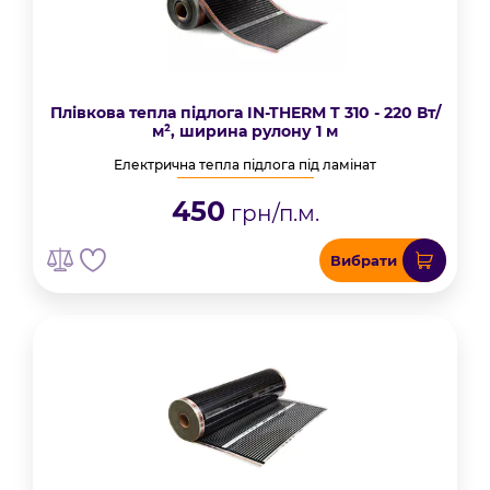
Плівкова тепла підлога IN-THERM T 310 - 220 Вт/
м², ширина рулону 1 м
Електрична тепла підлога під ламінат
450
грн/п.м.
Вибрати