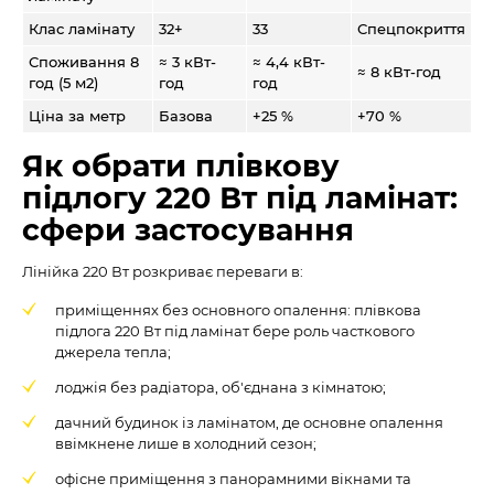
Клас ламінату
32+
33
Спецпокриття
Споживання 8
≈ 3 кВт-
≈ 4,4 кВт-
≈ 8 кВт-год
год (5 м2)
год
год
Ціна за метр
Базова
+25 %
+70 %
Як обрати плівкову
підлогу 220 Вт під ламінат:
сфери застосування
Лінійка 220 Вт розкриває переваги в:
приміщеннях без основного опалення: плівкова
підлога 220 Вт під ламінат бере роль часткового
джерела тепла;
лоджія без радіатора, об'єднана з кімнатою;
дачний будинок із ламінатом, де основне опалення
ввімкнене лише в холодний сезон;
офісне приміщення з панорамними вікнами та