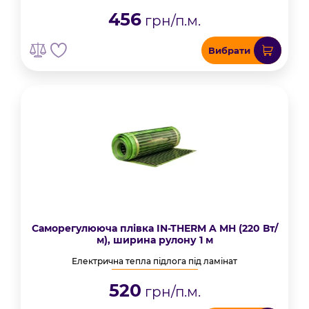
456
грн/п.м.
Вибрати
Саморегулююча плівка IN-THERM A MH (220 Вт/
м), ширина рулону 1 м
Електрична тепла підлога під ламінат
520
грн/п.м.