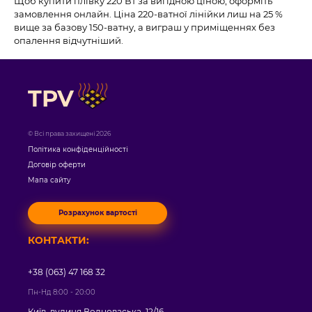
Щоб купити плівку 220 Вт за вигідною ціною, оформіть
замовлення онлайн. Ціна 220-ватної лінійки лиш на 25 %
вище за базову 150-ватну, а виграш у приміщеннях без
опалення відчутніший.
TPV
© Всі права захищені 2026
Політика конфіденційності
Договір оферти
Мапа сайту
Розрахунок вартості
КОНТАКТИ:
+38 (063) 47 168 32
Пн-Нд 8:00 - 20:00