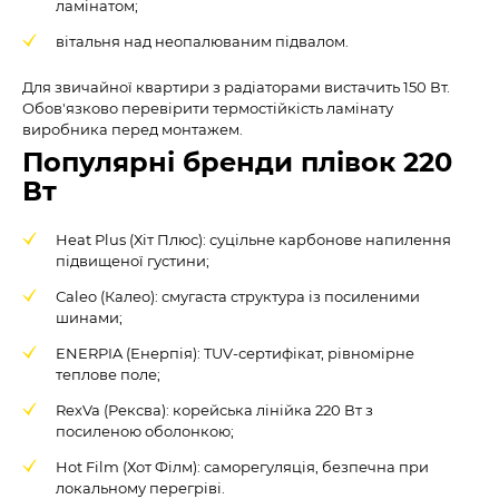
ламінатом;
вітальня над неопалюваним підвалом.
Для звичайної квартири з радіаторами вистачить 150 Вт.
Обов'язково перевірити термостійкість ламінату
виробника перед монтажем.
Популярні бренди плівок 220
Вт
Heat Plus (Хіт Плюс): суцільне карбонове напилення
підвищеної густини;
Сaleo (Калео): смугаста структура із посиленими
шинами;
ENERPIA (Енерпія): TUV-сертифікат, рівномірне
теплове поле;
RexVa (Рексва): корейська лінійка 220 Вт з
посиленою оболонкою;
Hot Film (Хот Філм): саморегуляція, безпечна при
локальному перегріві.