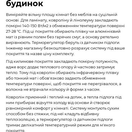
будинок
Виміряйте вільну площу кімнат без меблів на суцільній
основі. Для ламінату, ковроліну й лінолеуму закладають
помірні 140-150 Вт/м2 з обмеженням температури поверхні
27-28 °C. Під ці покриття обирають плівку чи алюмінієвий
мат із рівним полем без гарячих смуг, а основу ретельно
вирівнюють. Терморегулятор беруть із датчиком підлоги.
Інженер магазину безкоштовно розрахує систему під ваше
покриття та назве ціну комплекту.
Під килимове покриття закладають помірну потужність,
адже ворс додає теплового опору й частково затримує
тепло. Тому під ковролін обирають інфрачервону плівку
або тонкий мат і обов'язково задають обмеження
температури поверхні, щоб покриття не перегрівалося, а
волокна не втрачали кольору й форми з часом.
Ковролін приємний і теплий на дотик, а тепла підлога під
ним прибирає відчуття холоду від основи й створює
рівномірний комфорт у кімнаті. Систему монтують сухим
способом без стяжки, під неї кладуть відбивну
теплоізоляцію, а терморегулятор із датчиком підлоги
тримає делікатний температурний режим для м'якого
покриття.