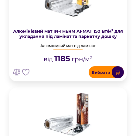
Алюмінієвий мат IN-THERM AFMAT 150 Вт/м² для
укладання під ламінат та паркетну дошку
Алюмінієвий мат під ламінат
1185
від
грн/м²
Вибрати