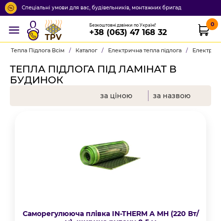
Спеціальні умови для вас, будівельників, монтажних бригад
0
Безкоштовні дзвінки по Україні!
+38 (063) 47 168 32
TPV
Тепла Підлога Всім
/
Каталог
/
Електрична тепла підлога
/
Електричн
ТЕПЛА ПІДЛОГА ПІД ЛАМІНАТ В
БУДИНОК
за ціною
за назвою
Саморегулююча плівка IN-THERM A MH (220 Вт/