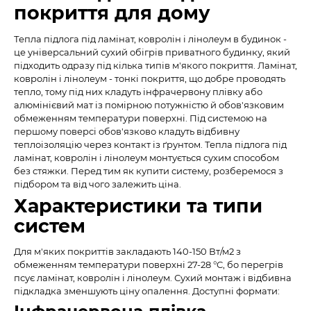
покриття для дому
Тепла підлога під ламінат, ковролін і лінолеум в будинок -
це універсальний сухий обігрів приватного будинку, який
підходить одразу під кілька типів м'якого покриття. Ламінат,
ковролін і лінолеум - тонкі покриття, що добре проводять
тепло, тому під них кладуть інфрачервону плівку або
алюмінієвий мат із помірною потужністю й обов'язковим
обмеженням температури поверхні. Під системою на
першому поверсі обов'язково кладуть відбивну
теплоізоляцію через контакт із ґрунтом. Тепла підлога під
ламінат, ковролін і лінолеум монтується сухим способом
без стяжки. Перед тим як купити систему, розберемося з
підбором та від чого залежить ціна.
Характеристики та типи
систем
Для м'яких покриттів закладають 140-150 Вт/м2 з
обмеженням температури поверхні 27-28 °C, бо перегрів
псує ламінат, ковролін і лінолеум. Сухий монтаж і відбивна
підкладка зменшують ціну опалення. Доступні формати: