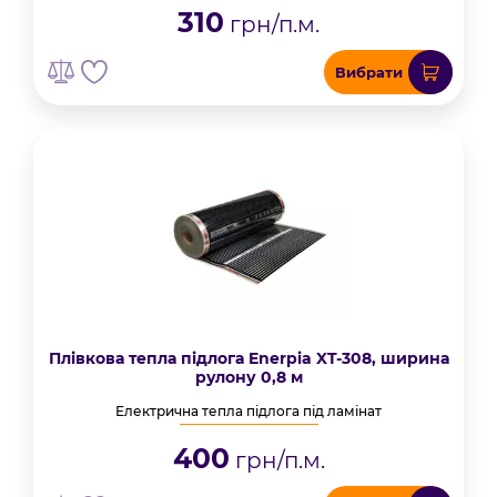
310
грн/п.м.
Вибрати
Плівкова тепла підлога Enerpia XT-308, ширина
рулону 0,8 м
Електрична тепла підлога під ламінат
400
грн/п.м.