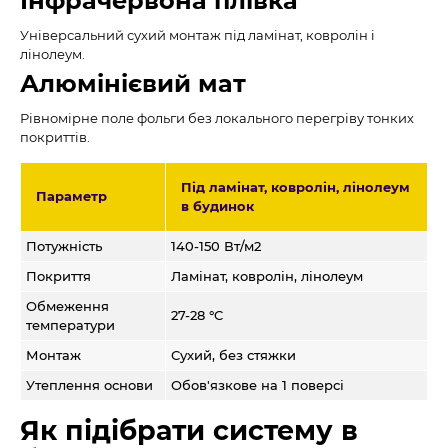
Інфрачервона плівка
Універсальний сухий монтаж під ламінат, ковролін і
лінолеум.
Алюмінієвий мат
Рівномірне поле фольги без локального перегріву тонких
покриттів.
Під ламінат, ковролін, лінолеум
Параметр
в будинок
Потужність
140-150 Вт/м2
Покриття
Ламінат, ковролін, лінолеум
Обмеження
27-28 °C
температури
Монтаж
Сухий, без стяжки
Утеплення основи
Обов'язкове на 1 поверсі
Як підібрати систему в