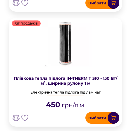
Вибрати
Хіт продажів
Плівкова тепла підлога IN-THERM T 310 - 150 Вт/
м², ширина рулону 1 м
Електрична тепла підлога під ламінат
450
грн/п.м.
Вибрати