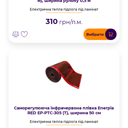
м), ширина рулону 0,5 м
Електрична тепла підлога під ламінат
310
грн/п.м.
Вибрати
Саморегулююча інфрачервона плівка Enerpia
RED EP-PTC-305 (T), ширина 50 см
Електрична тепла підлога під ламінат