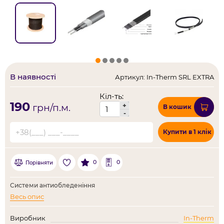
В наявності
Артикул: In-Therm SRL EXTRA
Кіл-ть:
190
+
грн/п.м.
В кошик
-
Купити в 1 клік
0
0
Порівняти
Системи антиобледеніння
Весь опис
Виробник
In-Therm