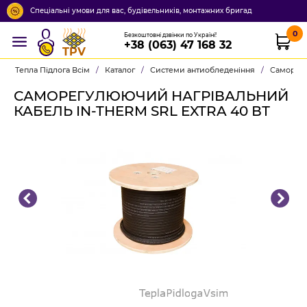
Спеціальні умови для вас, будівельників, монтажних бригад
0
Безкоштовні дзвінки по Україні!
+38 (063) 47 168 32
TPV
Тепла Підлога Всім
/
Каталог
/
Системи антиобледеніння
/
Саморегу
САМОРЕГУЛЮЮЧИЙ НАГРІВАЛЬНИЙ
КАБЕЛЬ IN-THERM SRL EXTRA 40 ВТ