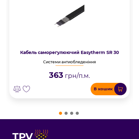
Кабель саморегулюючий Easytherm SR 30
Системи антиобледеніння
363
грн/п.м.
В кошик
TPV