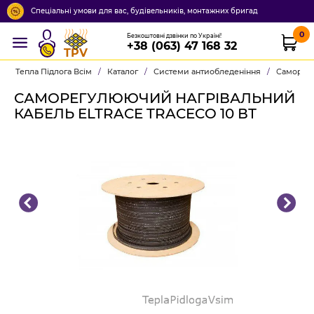
Спеціальні умови для вас, будівельників, монтажних бригад
0
Безкоштовні дзвінки по Україні!
+38 (063) 47 168 32
TPV
Тепла Підлога Всім
/
Каталог
/
Системи антиобледеніння
/
Саморегу
САМОРЕГУЛЮЮЧИЙ НАГРІВАЛЬНИЙ
КАБЕЛЬ ELTRACE TRACECO 10 ВТ