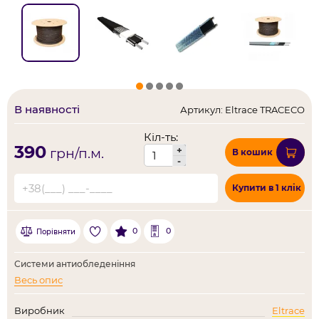
В наявності
Артикул: Eltrace TRACECO
Кіл-ть:
390
+
грн/п.м.
В кошик
-
Купити в 1 клік
0
0
Порівняти
Системи антиобледеніння
Весь опис
Виробник
Eltrace