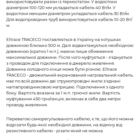
використовувати разом із термостатом. У водостоки
діаметром 100-120 мм укладається кабель 40 Вт/м. У
водостоки меншим діаметром укладається кабель 30 Вт/м.
Для водопровідних труб використовується кабель 10-20 Вт/
м.
Eltrace TRACECO поставляється в Україну на котушках
довжиною близько 500 м. Далі відвантажується необхідною
довжиною (кратно 1 м.п.), маючи лише обмеження
максимальної довжини. Після чого муфтується - з'єднується
з проводом для підключення в джерело живлення.
Довжина холодного кінця може бути різною. Eltrace
TRACECO - двожильний екранований нагрівальний кабель,
має по всій довжині дві струмопровідні жили з'єднані
напівпровідниковою матрицею. Підключення з одного
боку. Вартість вказана за 1 м.п. гріючої жили. Вартість
муфтування 450 грн/секція, включає в себе два метри
проводу живлення.
Перевагою саморегульованого кабелю, є те, що його можна
відрізати будь-якої необхідної довжини, на відміну від
резистивного кабелю - різати який не можна.