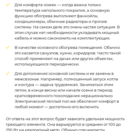
Для комфорта ножек — когда важна только
температура напольного покрытия, а основную
функцию обогрева выполняют фанкойлы,
кондиционеры, обычные радиаторы и прочие
системы. На самом деле это очень частая ситуация. В
этом случае нет необходимости укладывать мощный
кабель и можно сэкономить на комплектующих.
В качестве основного обогрева помещения. Обычно
это касается санузлов, кухни, коридоров. Часто такой
способ применяют на дачах или других объектах,
использующихся периодически.
Для дополнения основной системы и ее замены в
межсезонье. Например, полноценный запуск котла
и контура — задача трудоемкая. Заниматься этим
летом, в конце весны или начале осени в период
кратковременного похолодания нерационально.
Электрический теплый пол же обеспечит комфорт в
любой момент — достаточно его включить.
От ответа на этот вопрос будет зависеть удельная мощность
греющего элемента. Она варьируется в среднем от 100 до
250 Вт на квадратный метр. Обычно специалисты