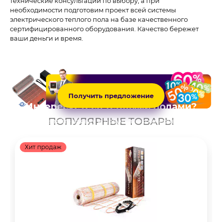
технические консультации по выбору, а при
необходимости подготовим проект всей системы
электрического теплого пола на базе качественного
сертифицированного оборудования. Качество бережет
ваши деньги и время.
Получить предложение
Интересуетесь теплыми полами?
ПОПУЛЯРНЫЕ ТОВАРЫ
Оставляйте заявку и получайте коммерческое
предложение с учетом скидок и акций!
Хит продаж