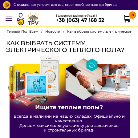
Специальные условия для вас, строителей, монтажных бригад
0
Безкоштовні дзвінки по Україні!
+38 (063) 47 168 32
TPV
Теплый Пол Всем
/
Новости
/
Как выбрать систему электрического т
КАК ВЫБРАТЬ СИСТЕМУ
ЭЛЕКТРИЧЕСКОГО ТЕПЛОГО ПОЛА?
Ищите теплые полы?
Всегда в наличии на наших складах. Официально и
качественно.
Делаем максимальную скидку для заказчиков
и строительных бригад!