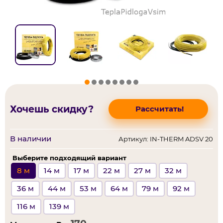
Хочешь скидку?
Рассчитать!
В наличии
Артикул: IN-THERM ADSV 20
Выберите подходящий вариант
8 м
14 м
17 м
22 м
27 м
32 м
36 м
44 м
53 м
64 м
79 м
92 м
116 м
139 м