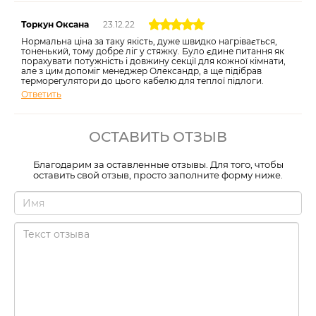
Торкун Оксана
23.12.22
Нормальна ціна за таку якість, дуже швидко нагрівається,
тоненький, тому добре ліг у стяжку. Було єдине питання як
порахувати потужність і довжину секції для кожної кімнати,
але з цим допоміг менеджер Олександр, а ще підібрав
терморегулятори до цього кабелю для теплої підлоги.
Ответить
ОСТАВИТЬ ОТЗЫВ
Благодарим за оставленные отзывы. Для того, чтобы
оставить свой отзыв, просто заполните форму ниже.