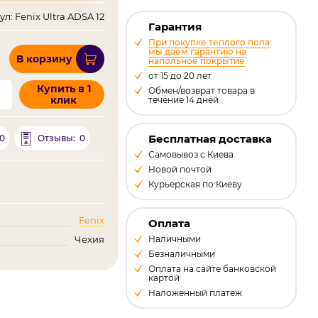
л: Fenix Ultra ADSA 12
Гарантия
При покупке теплого пола
мы даем гарантию на
В корзину
напольное покрытие
от 15 до 20 лет
Купить в 1
Обмен/возврат товара в
клик
течение 14 дней
Бесплатная доставка
0
0
Отзывы:
Самовывоз с Киева
Новой почтой
Курьерская по Киеву
Fenix
Оплата
Чехия
Наличными
Безналичными
Оплата на сайте банковской
картой
Наложенный платеж