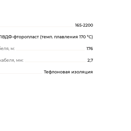
165-2200
ПВДФ-фторопласт (темп. плавления 170 °C)
еля, м:
176
абеля, мм:
2,7
Тефлоновая изоляция