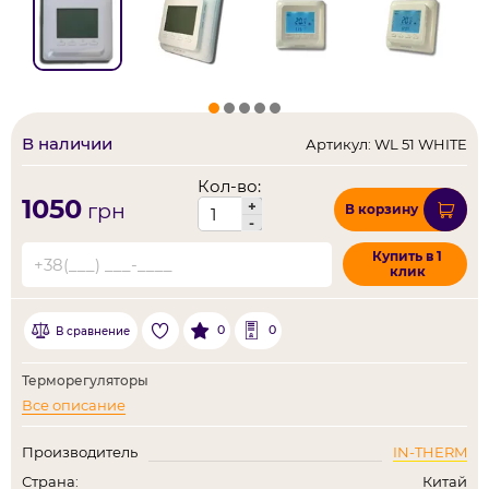
В наличии
Артикул: WL 51 WHITE
Кол-во:
1050
+
грн
В корзину
-
Купить в 1
клик
0
0
В сравнение
Терморегуляторы
Все описание
Производитель
IN-THERM
Страна:
Китай