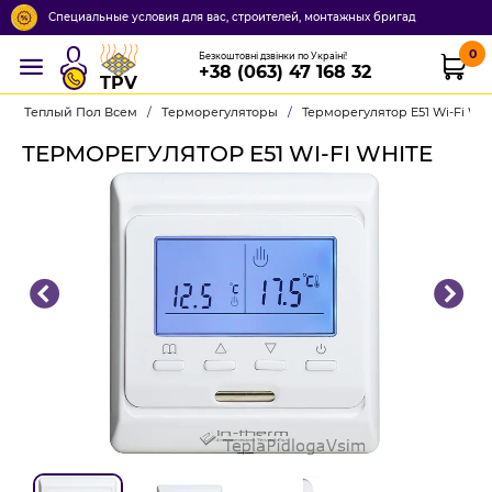
Специальные условия для вас, строителей, монтажных бригад
0
Безкоштовні дзвінки по Україні!
+38 (063) 47 168 32
TPV
Теплый Пол Всем
/
Терморегуляторы
/
Терморегулятор E51 Wi-Fi Whi
ТЕРМОРЕГУЛЯТОР E51 WI-FI WHITE