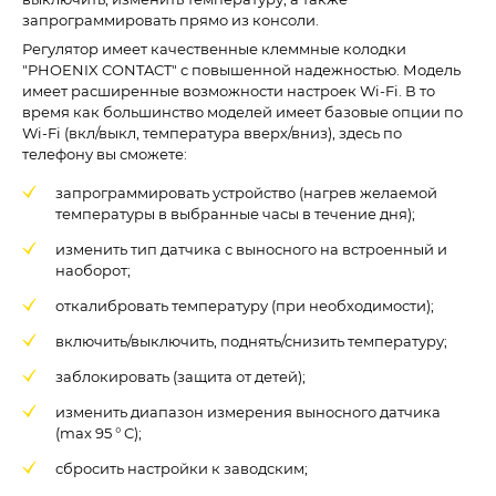
запрограммировать прямо из консоли.
Регулятор имеет качественные клеммные колодки
"PHOENIX CONTACT" с повышенной надежностью. Модель
имеет расширенные возможности настроек Wi-Fi. В то
время как большинство моделей имеет базовые опции по
Wi-Fi (вкл/выкл, температура вверх/вниз), здесь по
телефону вы сможете:
запрограммировать устройство (нагрев желаемой
температуры в выбранные часы в течение дня);
изменить тип датчика с выносного на встроенный и
наоборот;
откалибровать температуру (при необходимости);
включить/выключить, поднять/снизить температуру;
заблокировать (защита от детей);
изменить диапазон измерения выносного датчика
(max 95 ° C);
сбросить настройки к заводским;