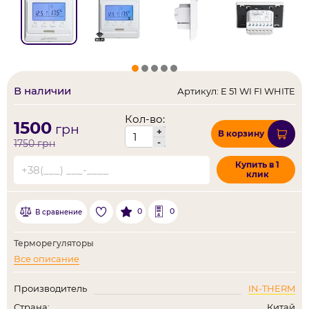
В наличии
Артикул: E 51 WI FI WHITE
Кол-во:
1500
грн
+
В корзину
-
1750
грн
Купить в 1
клик
0
0
В сравнение
Терморегуляторы
Все описание
Производитель
IN-THERM
Страна:
Китай