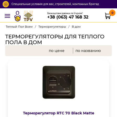
Специальные условия для вас, строителей, монтажных бригад
0
Безкоштовні дзвінки по Україні!
+38 (063) 47 168 32
TPV
Теплый Пол Всем
/
Терморегуляторы
/
В дом
ТЕРМОРЕГУЛЯТОРЫ ДЛЯ ТЕПЛОГО
ПОЛА В ДОМ
по цене
по названию
Терморегулятор RTC 70 Black Matte