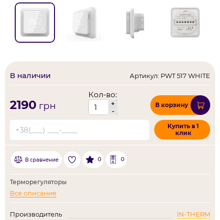
В наличии
Артикул: PWT 517 WHITE
Кол-во:
2190
+
грн
В корзину
-
Купить в 1
клик
0
0
В сравнение
Терморегуляторы
Все описание
Производитель
IN-THERM