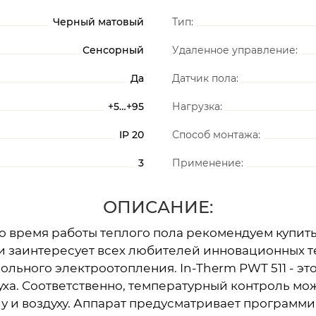
Черный матовый
Тип:
Сенсорный
Удаленное управление:
Да
Датчик пола:
+5…+95
Нагрузка:
IP 20
Способ монтажа:
3
Применение:
ОПИСАНИЕ:
о время работы теплого пола рекомендуем купить
 и заинтересует всех любителей инновационных т
польного электроотопления. In-Therm PWT 511 - 
уха. Соответственно, температурный контроль мо
олу и воздуху. Аппарат предусматривает програм