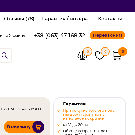
Отзывы (78)
Гарантия / возврат
Контакты
+38 (063) 47 168 32
Перезвоним
и по Украине!
0
0
0
Гарантия
 PWT 511 BLACK MATTE
При покупке теплого пола
мы даем гарантию на
напольное покрытие
от 15 до 20 лет
В корзину
Обмен/возврат товара в
течение 14 дней