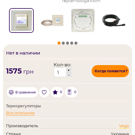
Нет в наличии
Кол-во:
1575
+
грн
Когда появится?
-
0
0
В сравнение
Терморегуляторы
Все описание
Производитель
Vega
Страна:
Украина