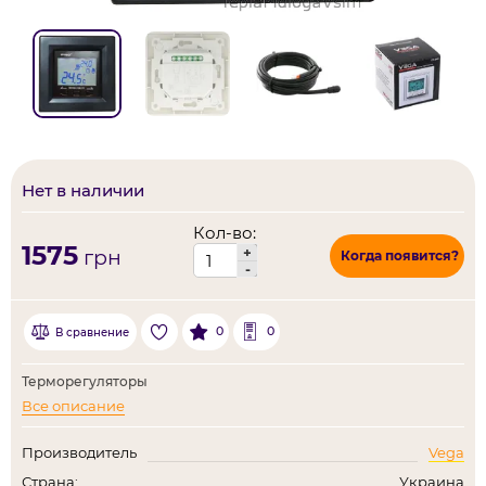
Нет в наличии
Кол-во:
1575
+
грн
Когда появится?
-
0
0
В сравнение
Терморегуляторы
Все описание
Производитель
Vega
Страна:
Украина