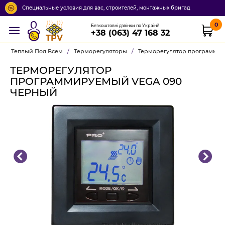
Специальные условия для вас, строителей, монтажных бригад
0
Безкоштовні дзвінки по Україні!
+38 (063) 47 168 32
TPV
Теплый Пол Всем
/
Терморегуляторы
/
Терморегулятор программи
ТЕРМОРЕГУЛЯТОР
ПРОГРАММИРУЕМЫЙ VEGA 090
ЧЕРНЫЙ