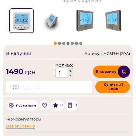
В наличии
Артикул: АС819H (20A)
Кол-во:
1490
+
грн
В корзину
-
Купить в 1
клик
0
0
В сравнение
Терморегуляторы
Все описание