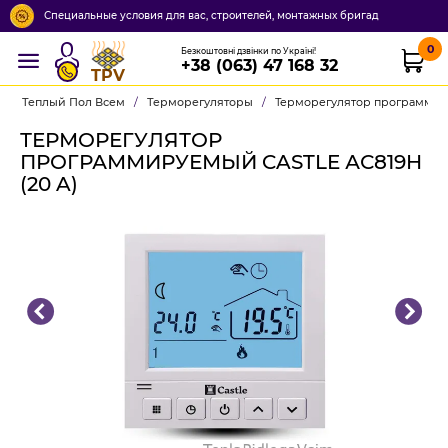
Специальные условия для вас, строителей, монтажных бригад
0
Безкоштовні дзвінки по Україні!
+38 (063) 47 168 32
TPV
Теплый Пол Всем
/
Терморегуляторы
/
Терморегулятор программиру
ТЕРМОРЕГУЛЯТОР
ПРОГРАММИРУЕМЫЙ CASTLE АС819H
(20 A)