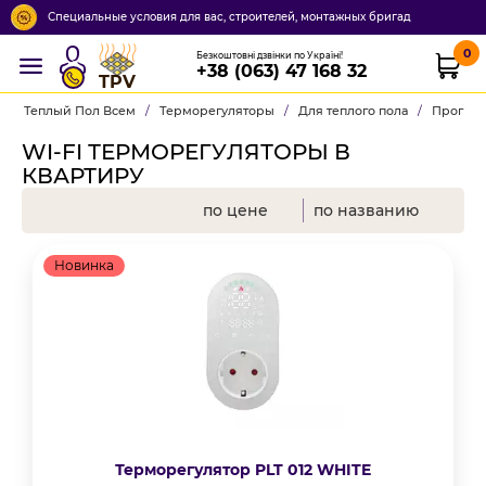
Специальные условия для вас, строителей, монтажных бригад
0
Безкоштовні дзвінки по Україні!
+38 (063) 47 168 32
TPV
Теплый Пол Всем
/
Терморегуляторы
/
Для теплого пола
/
Програм
WI-FI ТЕРМОРЕГУЛЯТОРЫ В
КВАРТИРУ
по цене
по названию
Новинка
Терморегулятор PLT 012 WHITE