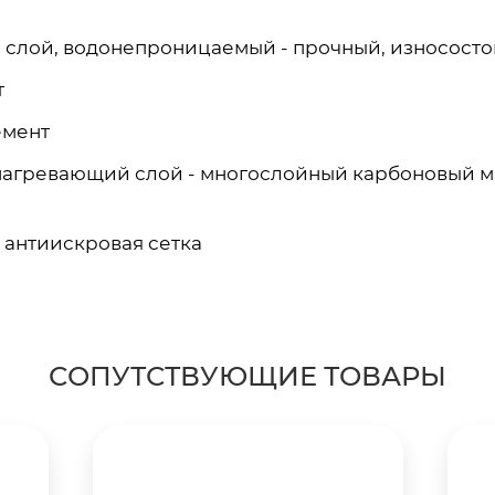
 слой, водонепроницаемый - прочный, износост
т
емент
нагревающий слой - многослойный карбоновый м
 антиискровая сетка
СОПУТСТВУЮЩИЕ ТОВАРЫ