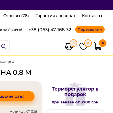
Отзывы (78)
Гарантия / возврат
Контакты
+38 (063) 47 168 32
Перезвоним
и по Украине!
0
0
0
она 0,8 м
НА 0,8 М
Терморегулятор в
подарок
ассчитать!
при заказе от 3700 грн
Артикул: XT-308