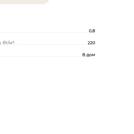
0,8
 Вт/м²:
220
В дом