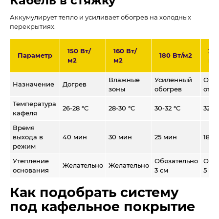
Кабель в стяжку
Аккумулирует тепло и усиливает обогрев на холодных
перекрытиях.
150 Вт/
160 Вт/
20
Параметр
180 Вт/м2
м2
м2
м2
Влажные
Усиленный
Осн
Назначение
Догрев
зоны
обогрев
ото
Температура
26-28 °C
28-30 °C
30-32 °C
32-35
кафеля
Время
выхода в
40 мин
30 мин
25 мин
18-2
режим
Утепление
Обязательно
Обя
Желательно
Желательно
основания
3 см
5 см
Как подобрать систему
под кафельное покрытие