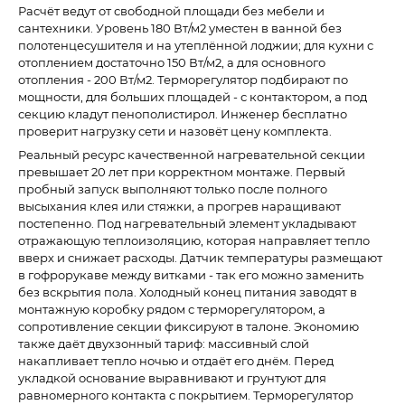
Расчёт ведут от свободной площади без мебели и
сантехники. Уровень 180 Вт/м2 уместен в ванной без
полотенцесушителя и на утеплённой лоджии; для кухни с
отоплением достаточно 150 Вт/м2, а для основного
отопления - 200 Вт/м2. Терморегулятор подбирают по
мощности, для больших площадей - с контактором, а под
секцию кладут пенополистирол. Инженер бесплатно
проверит нагрузку сети и назовёт цену комплекта.
Реальный ресурс качественной нагревательной секции
превышает 20 лет при корректном монтаже. Первый
пробный запуск выполняют только после полного
высыхания клея или стяжки, а прогрев наращивают
постепенно. Под нагревательный элемент укладывают
отражающую теплоизоляцию, которая направляет тепло
вверх и снижает расходы. Датчик температуры размещают
в гофрорукаве между витками - так его можно заменить
без вскрытия пола. Холодный конец питания заводят в
монтажную коробку рядом с терморегулятором, а
сопротивление секции фиксируют в талоне. Экономию
также даёт двухзонный тариф: массивный слой
накапливает тепло ночью и отдаёт его днём. Перед
укладкой основание выравнивают и грунтуют для
равномерного контакта с покрытием. Терморегулятор