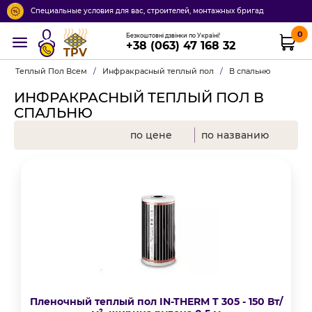
Специальные условия для вас, строителей, монтажных бригад
0
Безкоштовні дзвінки по Україні!
+38 (063) 47 168 32
TPV
Теплый Пол Всем
/
Инфракрасный теплый пол
/
В спальню
ИНФРАКРАСНЫЙ ТЕПЛЫЙ ПОЛ В
СПАЛЬНЮ
по цене
по названию
Пленочный теплый пол IN-THERM T 305 - 150 Вт/