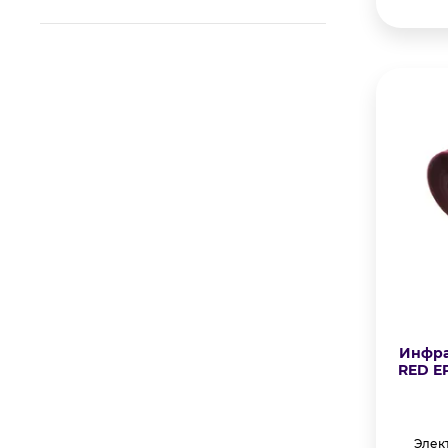
Инфра
RED EP
Элек