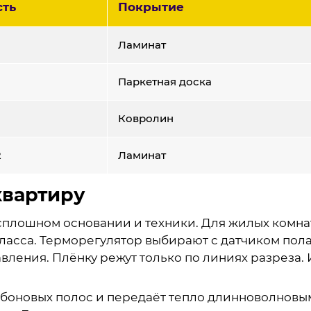
ть
Покрытие
Ламинат
Паркетная доска
Ковролин
2
Ламинат
квартиру
плошном основании и техники. Для жилых комнат 
класса. Терморегулятор выбирают с датчиком пол
вления. Плёнку режут только по линиях разреза.
рбоновых полос и передаёт тепло длинноволновым