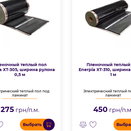
еночный теплый пол
Пленочный теплый
a XT-305, ширина рулона
Enerpia XT-310, ширина
0,5 м
1 м
трический теплый пол под
Электрический теплый п
ламинат
ламинат
275
450
грн/п.м.
грн/п.м
Выбрать
Выбра