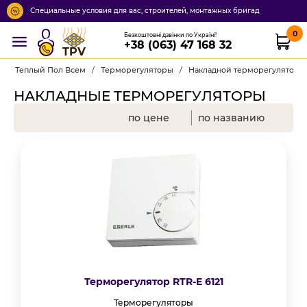
Специальные условия для вас, строителей, монтажных бригад
0
Безкоштовні дзвінки по Україні!
+38 (063) 47 168 32
TPV
Теплый Пол Всем
/
Терморегуляторы
/
Накладной терморегулятор
НАКЛАДНЫЕ ТЕРМОРЕГУЛЯТОРЫ
по цене
по названию
Терморегулятор RTR-E 6121
Терморегуляторы