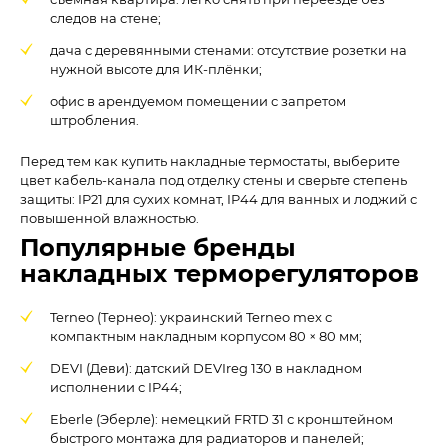
следов на стене;
дача с деревянными стенами: отсутствие розетки на
нужной высоте для ИК-плёнки;
офис в арендуемом помещении с запретом
штробления.
Перед тем как купить накладные термостаты, выберите
цвет кабель-канала под отделку стены и сверьте степень
защиты: IP21 для сухих комнат, IP44 для ванных и лоджий с
повышенной влажностью.
Популярные бренды
накладных терморегуляторов
Terneo (Тернео): украинский Terneo mex с
компактным накладным корпусом 80 × 80 мм;
DEVI (Деви): датский DEVIreg 130 в накладном
исполнении с IP44;
Eberle (Эберле): немецкий FRTD 31 с кронштейном
быстрого монтажа для радиаторов и панелей;