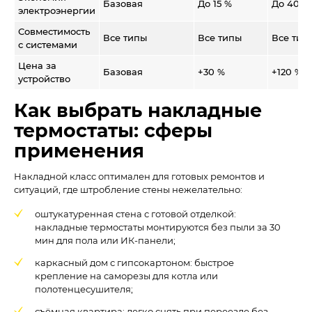
Базовая
До 15 %
До 40 %
электроэнергии
Совместимость
Все типы
Все типы
Все тип
с системами
Цена за
Базовая
+30 %
+120 %
устройство
Как выбрать накладные
термостаты: сферы
применения
Накладной класс оптимален для готовых ремонтов и
ситуаций, где штробление стены нежелательно:
оштукатуренная стена с готовой отделкой:
накладные термостаты монтируются без пыли за 30
мин для пола или ИК-панели;
каркасный дом с гипсокартоном: быстрое
крепление на саморезы для котла или
полотенцесушителя;
съёмная квартира: легко снять при переезде без