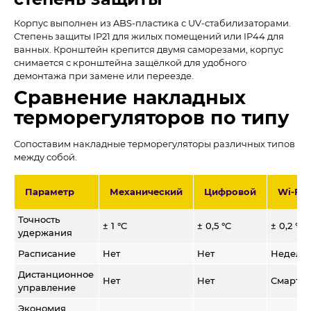
Корпус выполнен из ABS-пластика с UV-стабилизаторами.
Степень защиты IP21 для жилых помещений или IP44 для
ванных. Кронштейн крепится двумя саморезами, корпус
снимается с кронштейна защёлкой для удобного
демонтажа при замене или переезде.
Сравнение накладных
терморегуляторов по типу
Сопоставим накладные терморегуляторы различных типов
между собой.
Параметр
Механический
Цифровой
Wi-Fi
Точность
± 1 °C
± 0,5 °C
± 0,2 °C
удержания
Расписание
Нет
Нет
Недель
Дистанционное
Нет
Нет
Смартф
управление
Экономия