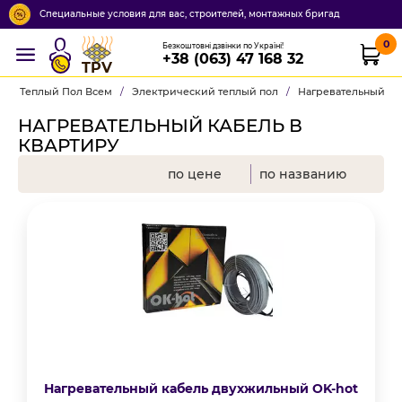
Специальные условия для вас, строителей, монтажных бригад
0
Безкоштовні дзвінки по Україні!
+38 (063) 47 168 32
TPV
Теплый Пол Всем
/
Электрический теплый пол
/
Нагревательный ка
НАГРЕВАТЕЛЬНЫЙ КАБЕЛЬ В
КВАРТИРУ
по цене
по названию
Нагревательный кабель двухжильный OK-hot