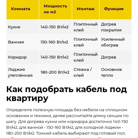
Мощность
Комната
Монтаж
Функция
на м2
Плиточный
Догрев
Кухня
140-150 Вт/м2
клей
покрытия
Плиточный
Усиленный
Ванная
150-160 Вт/м2
клей
обогрев
Плиточный
Коридор
140-150 Вт/м2
Догрев
клей
Лоджия
Стяжка /
Основное
180-200 Вт/м2
утеплённая
клей
тепло
Как подобрать кабель под
квартиру
Определите полезную площадь без мебели на сплошном
основании и техники, далее рассчитайте длину секции по
шагу. Для догрева кухни или коридора достаточно 140-150
Вт/м2, для ванной - 150-160 Вт/м2, для холодной лоджии -
180-200 Вт/м2. Тонкий кабель выбирают под готовый пол,