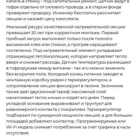
кабель в стяжку - под капитальный ремонт. Датчик ведут в
гофре отдельно от силового провода, а в старом фонде
проверяют проводку. Инженер бесплатно рассчитает
секцию и назовёт цену комплекта.
Реальный ресурс качественной нагревательной секции
превышает 20 лет при корректном монтаже. Первый
пробный запуск выполняют только после полного
высыхания клея или стяжки, а прогрев наращивают
постепенно. Под нагревательный элемент укладывают
отражающую теплоизоляцию, которая направляет тепло
вверх и снижает расходы. Датчик температуры размещают
в гофрорукаве между витками - так его можно заменить
без вскрытия пола. Холодный конец питания заводят в
монтажную коробку рядом с терморегулятором, а
сопротивление секции фиксируют в талоне. Экономию
также даёт двухзонный тариф: массивный слой
накапливает тепло ночью и отдаёт его днём. Перед
укладкой основание выравнивают и грунтуют для
равномерного контакта с покрытием. Терморегулятор
подбирают по суммарной мощности секций, а для больших
площадей добавляют контактор. Программируемая или
Wi-Fi модель снижает потребление за счёт графика в часы
отсутствия.